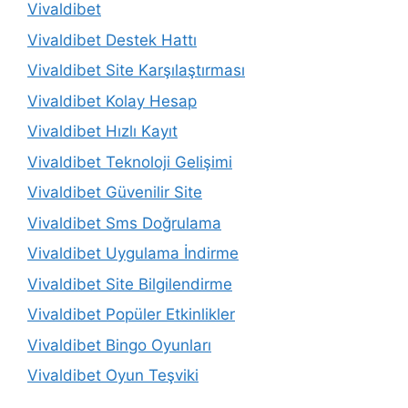
Vivaldibet
Vivaldibet Destek Hattı
Vivaldibet Site Karşılaştırması
Vivaldibet Kolay Hesap
Vivaldibet Hızlı Kayıt
Vivaldibet Teknoloji Gelişimi
Vivaldibet Güvenilir Site
Vivaldibet Sms Doğrulama
Vivaldibet Uygulama İndirme
Vivaldibet Site Bilgilendirme
Vivaldibet Popüler Etkinlikler
Vivaldibet Bingo Oyunları
Vivaldibet Oyun Teşviki