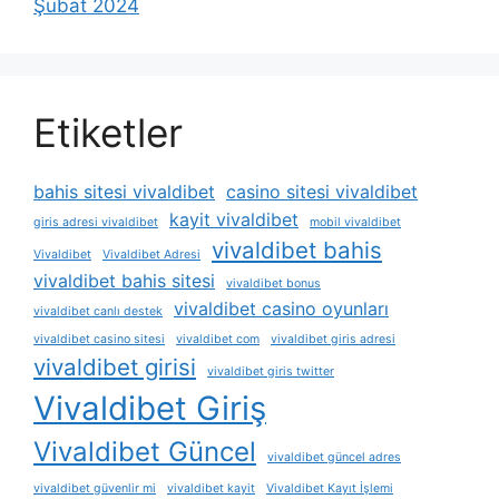
Şubat 2024
Etiketler
bahis sitesi vivaldibet
casino sitesi vivaldibet
kayit vivaldibet
giris adresi vivaldibet
mobil vivaldibet
vivaldibet bahis
Vivaldibet
Vivaldibet Adresi
vivaldibet bahis sitesi
vivaldibet bonus
vivaldibet casino oyunları
vivaldibet canlı destek
vivaldibet casino sitesi
vivaldibet com
vivaldibet giris adresi
vivaldibet girisi
vivaldibet giris twitter
Vivaldibet Giriş
Vivaldibet Güncel
vivaldibet güncel adres
vivaldibet güvenlir mi
vivaldibet kayit
Vivaldibet Kayıt İşlemi