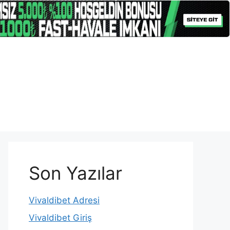
Son Yazılar
Vivaldibet Adresi
Vivaldibet Giriş