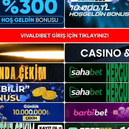
VIVALDIBET GİRİŞ İÇİN TIKLAYINIZ!