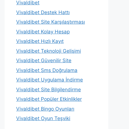
Vivaldibet
Vivaldibet Destek Hattı
Vivaldibet Site Karşılaştırması
Vivaldibet Kolay Hesap
Vivaldibet Hızlı Kayıt
Vivaldibet Teknoloji Gelişimi
Vivaldibet Güvenilir Site
Vivaldibet Sms Doğrulama
Vivaldibet Uygulama İndirme
Vivaldibet Site Bilgilendirme
Vivaldibet Popüler Etkinlikler
Vivaldibet Bingo Oyunları
Vivaldibet Oyun Teşviki