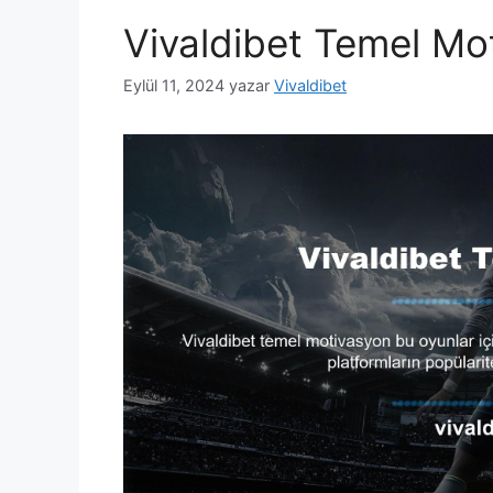
Vivaldibet Temel Mo
Eylül 11, 2024
yazar
Vivaldibet