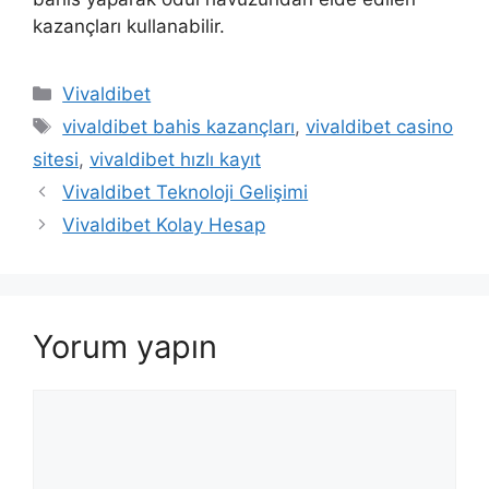
kazançları kullanabilir.
Kategoriler
Vivaldibet
Etiketler
vivaldibet bahis kazançları
,
vivaldibet casino
sitesi
,
vivaldibet hızlı kayıt
Vivaldibet Teknoloji Gelişimi
Vivaldibet Kolay Hesap
Yorum yapın
Yorum