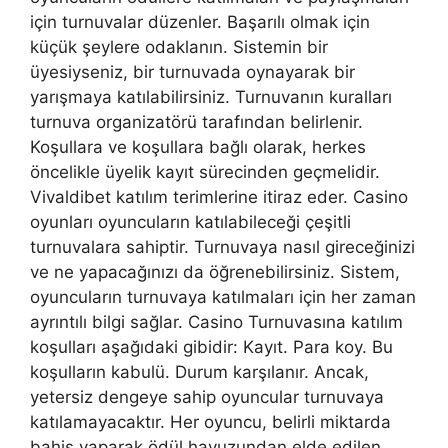
için turnuvalar düzenler. Başarılı olmak için
küçük şeylere odaklanın. Sistemin bir
üyesiyseniz, bir turnuvada oynayarak bir
yarışmaya katılabilirsiniz. Turnuvanın kuralları
turnuva organizatörü tarafından belirlenir.
Koşullara ve koşullara bağlı olarak, herkes
öncelikle üyelik kayıt sürecinden geçmelidir.
Vivaldibet katılım terimlerine itiraz eder. Casino
oyunları oyuncuların katılabileceği çeşitli
turnuvalara sahiptir. Turnuvaya nasıl gireceğinizi
ve ne yapacağınızı da öğrenebilirsiniz. Sistem,
oyuncuların turnuvaya katılmaları için her zaman
ayrıntılı bilgi sağlar. Casino Turnuvasına katılım
koşulları aşağıdaki gibidir: Kayıt. Para koy. Bu
koşulların kabulü. Durum karşılanır. Ancak,
yetersiz dengeye sahip oyuncular turnuvaya
katılamayacaktır. Her oyuncu, belirli miktarda
bahis yaparak ödül havuzundan elde edilen