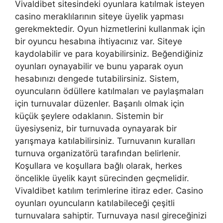
Vivaldibet sitesindeki oyunlara katılmak isteyen
casino meraklılarının siteye üyelik yapması
gerekmektedir. Oyun hizmetlerini kullanmak için
bir oyuncu hesabına ihtiyacınız var. Siteye
kaydolabilir ve para koyabilirsiniz. Beğendiğiniz
oyunları oynayabilir ve bunu yaparak oyun
hesabınızı dengede tutabilirsiniz. Sistem,
oyuncuların ödüllere katılmaları ve paylaşmaları
için turnuvalar düzenler. Başarılı olmak için
küçük şeylere odaklanın. Sistemin bir
üyesiyseniz, bir turnuvada oynayarak bir
yarışmaya katılabilirsiniz. Turnuvanın kuralları
turnuva organizatörü tarafından belirlenir.
Koşullara ve koşullara bağlı olarak, herkes
öncelikle üyelik kayıt sürecinden geçmelidir.
Vivaldibet katılım terimlerine itiraz eder. Casino
oyunları oyuncuların katılabileceği çeşitli
turnuvalara sahiptir. Turnuvaya nasıl gireceğinizi