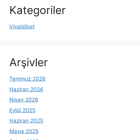
Kategoriler
Vivaldibet
Arşivler
Temmuz 2026
Haziran 2026
Nisan 2026
Eylül 2025
Haziran 2025
Mayıs 2025