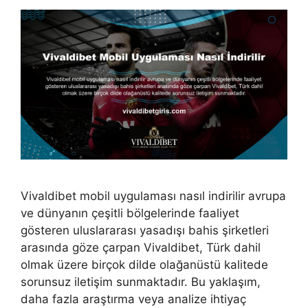
Vivaldibet mobil uygulaması nasıl indirilir avrupa
ve dünyanın çeşitli bölgelerinde faaliyet
gösteren uluslararası yasadışı bahis şirketleri
arasında göze çarpan Vivaldibet, Türk dahil
olmak üzere birçok dilde olağanüstü kalitede
sorunsuz iletişim sunmaktadır. Bu yaklaşım,
daha fazla araştırma veya analize ihtiyaç