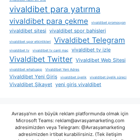
vivaldibet para yatırma
vivaldibet para çekme
vivaldibet promosyon
vivaldibet sitesi
vivaldibet spor bahisleri
Vivaldibet Telegram
vivaldibet spor etkinlikleri
vivaldibet tv izle
vivaldibet tv
vivaldibet tv canli maç
Vivaldibet Twitter
Vivaldibet Web Sitesi
vivaldibet whatsapp
Vivaldibet Yeni Adres
Vivaldibet Yeni Giriş
vivaldibet üyelik
vivaldibet üyelik süreci
Vivaldibet Şikayet
yeni giris vivaldibet
Avrasya'nın en büyük reklam platformunda olmak için
Microsoft Teams:
reklam@avrasyamarketing.com
adresimizden veya Telegram: @Avrasyamarketing
adresimizden irtibat kurabilirsiniz. (Tek iletişim