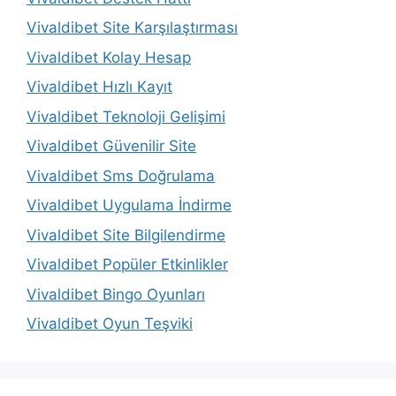
Vivaldibet Site Karşılaştırması
Vivaldibet Kolay Hesap
Vivaldibet Hızlı Kayıt
Vivaldibet Teknoloji Gelişimi
Vivaldibet Güvenilir Site
Vivaldibet Sms Doğrulama
Vivaldibet Uygulama İndirme
Vivaldibet Site Bilgilendirme
Vivaldibet Popüler Etkinlikler
Vivaldibet Bingo Oyunları
Vivaldibet Oyun Teşviki