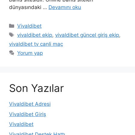
dünyasındaki …
Devamını oku
Kategoriler
Vivaldibet
Etiketler
vivaldibet ekip
,
vivaldibet güncel giriş ekip
,
vivaldibet tv canli maç
Yorum yap
Son Yazılar
Vivaldibet Adresi
Vivaldibet Giriş
Vivaldibet
Vivaldibet Destek Hattı