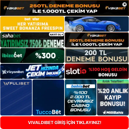
×
VIVALDIBET GİRİŞ İÇİN TIKLAYINIZ!