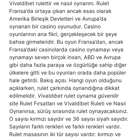
Vivaldibet rulettir ve nasıl oynarım. Rulet
Fransa’da ortaya çıkan ancak esas olarak
Amerika Birleşik Devletleri ve Avrupa’da
oynanan bir casino oyunudur. Casino
oyunlarının ana fikri, gerçekleşecek bir şeye
bahse girmeleridir. Bu oyun Fransa’dan, ancak
Fransa’daki casinolarda casino oynamayı veya
oynamayı seven birçok insan, ABD ve Avrupa
gibi daha fazla paraya ve özgürlüğe sahip diğer
ülkelere gitti ve bu oyunları orada daha popüler
hale getirdi. Bakış açısı. Hangi oyun olduğunu
açıklarken, rulet çarkında oynandığına dikkat
edilmelidir.
Vivaldibet rulet oynama güvenilir
site
Rulet Fırsatları ve Vivaldibet Ruleti ve Nasıl
Oynanırsa, sürüş sırasında rulet oynayacaksınız.
O sayısı kırmızı sayıdır ve 36 sayısı siyah sayıdır.
Sayıların farklı renkleri ve farklı renkleri vardır.
Rulet masasının iki tür sayısı vardır: kırmızı ve