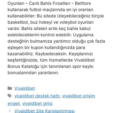
Oyunları – Canlı Bahis Fırsatları – Betttors
kullanarak futbol maçlarında en iyi oranları
kullanabilirler: Bu sitede izleyebileceğiniz birçok
basketbol, buz hokeyi ve voleybol oyunları
vardır. Bahis siteleri artık kaç bahis kabul
edebileceklerini kontrol edebilir. Uygulama
desteğinin bulmamıza yardımcı olduğu çok fazla
eşleşen bir kupon kullandığınızda para
kazanabiliriz. Kaybedeceksin. Kayıplarınızı
keşfettiğinizde, tüm hizmetlerde Vivaldibet
Bonus Kataloğu için tanımlanan spor kaybı
bonuslarından yararlanın.
Kategoriler
Vivaldibet
Etiketler
vivaldibet destek hattı
,
vivaldibet erişim
engeli
,
vivaldibet girisi
Vivaldibet Site Karşılaştırması