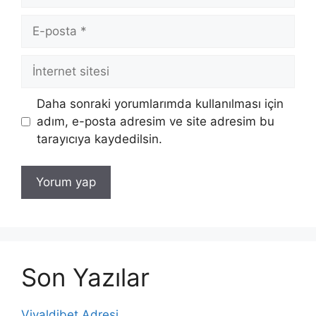
E-
posta
İnternet
sitesi
Daha sonraki yorumlarımda kullanılması için
adım, e-posta adresim ve site adresim bu
tarayıcıya kaydedilsin.
Son Yazılar
Vivaldibet Adresi