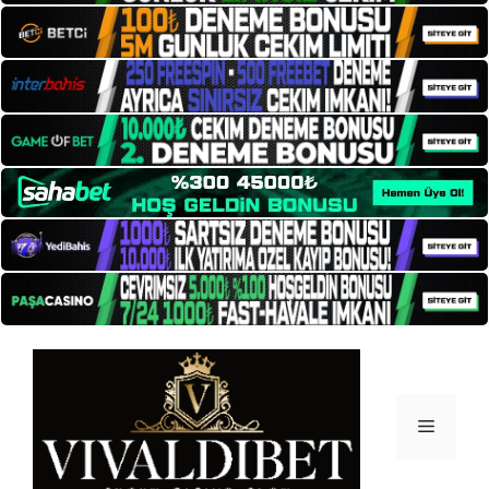
İçeriğe
atla
Menü