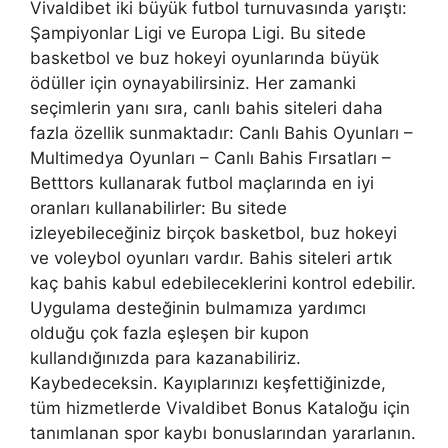
Vivaldibet iki büyük futbol turnuvasında yarıştı:
Şampiyonlar Ligi ve Europa Ligi. Bu sitede
basketbol ve buz hokeyi oyunlarında büyük
ödüller için oynayabilirsiniz. Her zamanki
seçimlerin yanı sıra, canlı bahis siteleri daha
fazla özellik sunmaktadır: Canlı Bahis Oyunları –
Multimedya Oyunları – Canlı Bahis Fırsatları –
Betttors kullanarak futbol maçlarında en iyi
oranları kullanabilirler: Bu sitede
izleyebileceğiniz birçok basketbol, buz hokeyi
ve voleybol oyunları vardır. Bahis siteleri artık
kaç bahis kabul edebileceklerini kontrol edebilir.
Uygulama desteğinin bulmamıza yardımcı
olduğu çok fazla eşleşen bir kupon
kullandığınızda para kazanabiliriz.
Kaybedeceksin. Kayıplarınızı keşfettiğinizde,
tüm hizmetlerde Vivaldibet Bonus Kataloğu için
tanımlanan spor kaybı bonuslarından yararlanın.