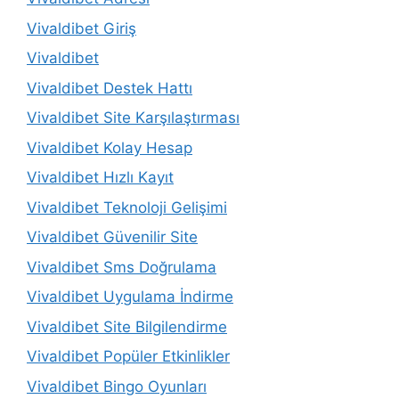
Vivaldibet Giriş
Vivaldibet
Vivaldibet Destek Hattı
Vivaldibet Site Karşılaştırması
Vivaldibet Kolay Hesap
Vivaldibet Hızlı Kayıt
Vivaldibet Teknoloji Gelişimi
Vivaldibet Güvenilir Site
Vivaldibet Sms Doğrulama
Vivaldibet Uygulama İndirme
Vivaldibet Site Bilgilendirme
Vivaldibet Popüler Etkinlikler
Vivaldibet Bingo Oyunları