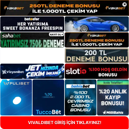
×
VIVALDIBET GİRİŞ İÇİN TIKLAYINIZ!