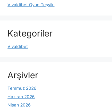
Vivaldibet Oyun Teşviki
Kategoriler
Vivaldibet
Arşivler
Temmuz 2026
Haziran 2026
Nisan 2026