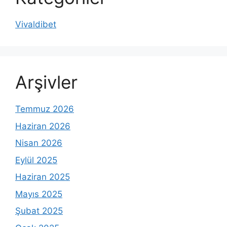
Vivaldibet
Arşivler
Temmuz 2026
Haziran 2026
Nisan 2026
Eylül 2025
Haziran 2025
Mayıs 2025
Şubat 2025