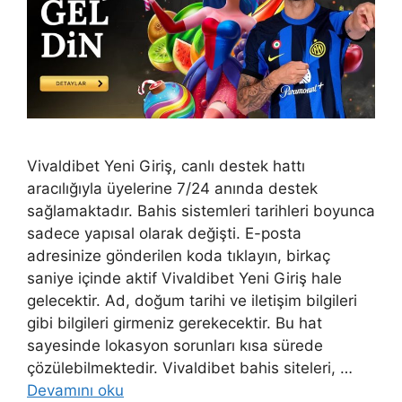
Vivaldibet Yeni Giriş, canlı destek hattı
aracılığıyla üyelerine 7/24 anında destek
sağlamaktadır. Bahis sistemleri tarihleri boyunca
sadece yapısal olarak değişti. E-posta
adresinize gönderilen koda tıklayın, birkaç
saniye içinde aktif Vivaldibet Yeni Giriş hale
gelecektir. Ad, doğum tarihi ve iletişim bilgileri
gibi bilgileri girmeniz gerekecektir. Bu hat
sayesinde lokasyon sorunları kısa sürede
çözülebilmektedir. Vivaldibet bahis siteleri, …
Devamını oku