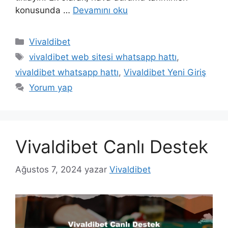
konusunda …
Devamını oku
Kategoriler
Vivaldibet
Etiketler
vivaldibet web sitesi whatsapp hattı
,
vivaldibet whatsapp hattı
,
Vivaldibet Yeni Giriş
Yorum yap
Vivaldibet Canlı Destek
Ağustos 7, 2024
yazar
Vivaldibet