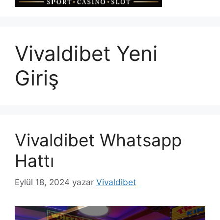
Vivaldibet Yeni
Giriş
Vivaldibet Whatsapp
Hattı
Eylül 18, 2024
yazar
Vivaldibet