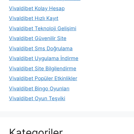
Vivaldibet Kolay Hesap
Vivaldibet Hızlı Kayıt
Vivaldibet Teknoloji Gelişimi
Vivaldibet Güvenilir Site
Vivaldibet Sms Doğrulama
Vivaldibet Uygulama İndirme
Vivaldibet Site Bilgilendirme
Vivaldibet Popüler Etkinlikler
Vivaldibet Bingo Oyunları
Vivaldibet Oyun Teşviki
Kategoriler