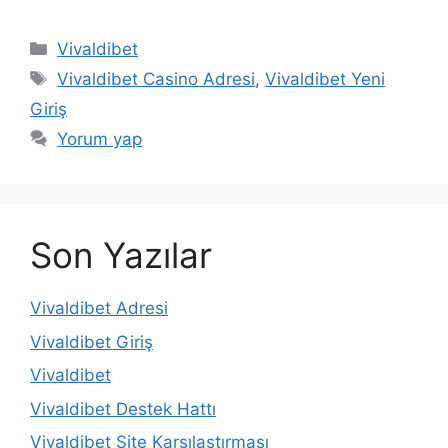
Kategoriler
Vivaldibet
Etiketler
Vivaldibet Casino Adresi
,
Vivaldibet Yeni
Giriş
Yorum yap
Son Yazılar
Vivaldibet Adresi
Vivaldibet Giriş
Vivaldibet
Vivaldibet Destek Hattı
Vivaldibet Site Karşılaştırması