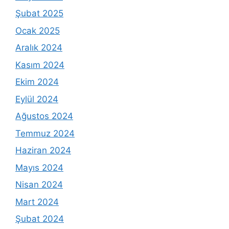
Şubat 2025
Ocak 2025
Aralık 2024
Kasım 2024
Ekim 2024
Eylül 2024
Ağustos 2024
Temmuz 2024
Haziran 2024
Mayıs 2024
Nisan 2024
Mart 2024
Şubat 2024