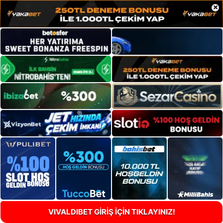
×
VIVALDIBET GİRİŞ İÇİN TIKLAYINIZ!