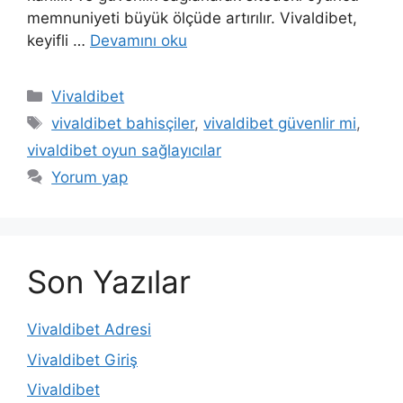
memnuniyeti büyük ölçüde artırılır. Vivaldibet,
keyifli …
Devamını oku
Kategoriler
Vivaldibet
Etiketler
vivaldibet bahisçiler
,
vivaldibet güvenlir mi
,
vivaldibet oyun sağlayıcılar
Yorum yap
Son Yazılar
Vivaldibet Adresi
Vivaldibet Giriş
Vivaldibet