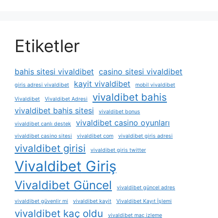
Etiketler
bahis sitesi vivaldibet
casino sitesi vivaldibet
kayit vivaldibet
giris adresi vivaldibet
mobil vivaldibet
vivaldibet bahis
Vivaldibet
Vivaldibet Adresi
vivaldibet bahis sitesi
vivaldibet bonus
vivaldibet casino oyunları
vivaldibet canlı destek
vivaldibet casino sitesi
vivaldibet com
vivaldibet giris adresi
vivaldibet girisi
vivaldibet giris twitter
Vivaldibet Giriş
Vivaldibet Güncel
vivaldibet güncel adres
vivaldibet güvenlir mi
vivaldibet kayit
Vivaldibet Kayıt İşlemi
vivaldibet kaç oldu
vivaldibet maç izleme