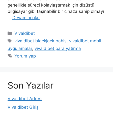
genellikle süreci kolaylaştırmak için dizüstü
bilgisayar gibi taşınabilir bir cihaza sahip olmayı
…
Devamını oku
Kategoriler
Vivaldibet
Etiketler
vivaldibet blackjack bahis
,
vivaldibet mobil
uygulamalar
,
vivaldibet para yatırma
Yorum yap
Son Yazılar
Vivaldibet Adresi
Vivaldibet Giriş