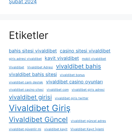
Şubat 2024
Etiketler
bahis sitesi vivaldibet
casino sitesi vivaldibet
kayit vivaldibet
giris adresi vivaldibet
mobil vivaldibet
vivaldibet bahis
Vivaldibet
Vivaldibet Adresi
vivaldibet bahis sitesi
vivaldibet bonus
vivaldibet casino oyunları
vivaldibet canlı destek
vivaldibet casino sitesi
vivaldibet com
vivaldibet giris adresi
vivaldibet girisi
vivaldibet giris twitter
Vivaldibet Giriş
Vivaldibet Güncel
vivaldibet güncel adres
vivaldibet güvenlir mi
vivaldibet kayit
Vivaldibet Kayıt İşlemi