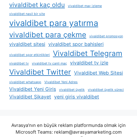
vivaldibet kaç oldu
vivaldibet maç izleme
vivaldibet nasil bir site
vivaldibet para yatırma
vivaldibet para çekme
vivaldibet promosyon
vivaldibet sitesi
vivaldibet spor bahisleri
Vivaldibet Telegram
vivaldibet spor etkinlikleri
vivaldibet tv izle
vivaldibet tv
vivaldibet tv canli maç
Vivaldibet Twitter
Vivaldibet Web Sitesi
vivaldibet whatsapp
Vivaldibet Yeni Adres
Vivaldibet Yeni Giriş
vivaldibet üyelik
vivaldibet üyelik süreci
Vivaldibet Şikayet
yeni giris vivaldibet
Avrasya'nın en büyük reklam platformunda olmak için
Microsoft Teams:
reklam@avrasyamarketing.com