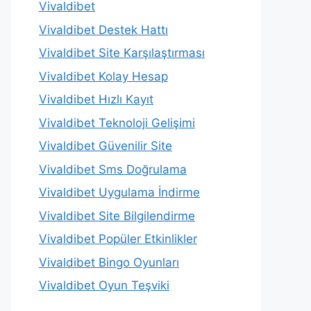
Vivaldibet
Vivaldibet Destek Hattı
Vivaldibet Site Karşılaştırması
Vivaldibet Kolay Hesap
Vivaldibet Hızlı Kayıt
Vivaldibet Teknoloji Gelişimi
Vivaldibet Güvenilir Site
Vivaldibet Sms Doğrulama
Vivaldibet Uygulama İndirme
Vivaldibet Site Bilgilendirme
Vivaldibet Popüler Etkinlikler
Vivaldibet Bingo Oyunları
Vivaldibet Oyun Teşviki