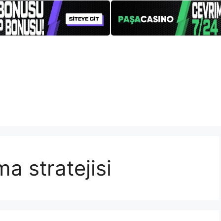
a stratejisi