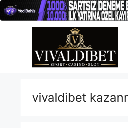
İçeriğe
atla
vivaldibet kazanm