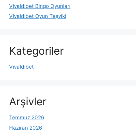
Vivaldibet Bingo Oyunları
Vivaldibet Oyun Teşviki
Kategoriler
Vivaldibet
Arşivler
Temmuz 2026
Haziran 2026