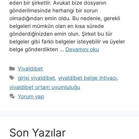
eden bir şirkettir. Avukat bize dosyanın
gönderilmesinde herhangi bir sorun
olmadığından emin oldu. Bu nedenle, gerekli
belgeleri mümkün olan en kısa sürede
gönderdiğinizden emin olun. Şirket bu tür
belgeler gibi farklı belgeler isteyebilir ve üyeler
belge gönderdikten …
Devamını oku
Kategoriler
Vivaldibet
Etiketler
girisi vivaldibet
,
vivaldibet belge i̇htiyacı
,
vivaldibet ortam uyumluluğu
Yorum yap
Son Yazılar