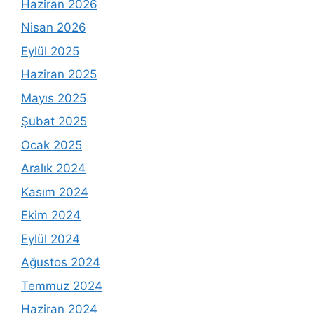
Haziran 2026
Nisan 2026
Eylül 2025
Haziran 2025
Mayıs 2025
Şubat 2025
Ocak 2025
Aralık 2024
Kasım 2024
Ekim 2024
Eylül 2024
Ağustos 2024
Temmuz 2024
Haziran 2024