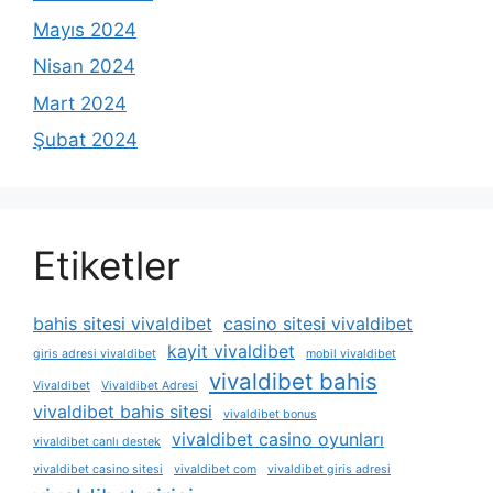
Mayıs 2024
Nisan 2024
Mart 2024
Şubat 2024
Etiketler
bahis sitesi vivaldibet
casino sitesi vivaldibet
kayit vivaldibet
giris adresi vivaldibet
mobil vivaldibet
vivaldibet bahis
Vivaldibet
Vivaldibet Adresi
vivaldibet bahis sitesi
vivaldibet bonus
vivaldibet casino oyunları
vivaldibet canlı destek
vivaldibet casino sitesi
vivaldibet com
vivaldibet giris adresi