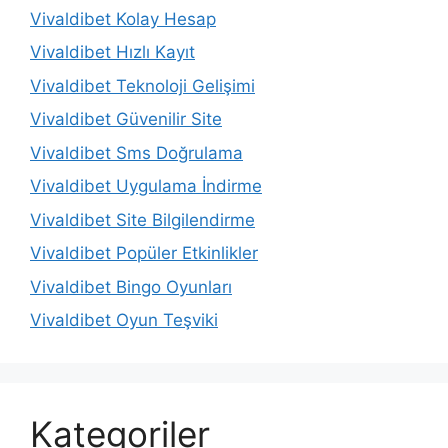
Vivaldibet Kolay Hesap
Vivaldibet Hızlı Kayıt
Vivaldibet Teknoloji Gelişimi
Vivaldibet Güvenilir Site
Vivaldibet Sms Doğrulama
Vivaldibet Uygulama İndirme
Vivaldibet Site Bilgilendirme
Vivaldibet Popüler Etkinlikler
Vivaldibet Bingo Oyunları
Vivaldibet Oyun Teşviki
Kategoriler