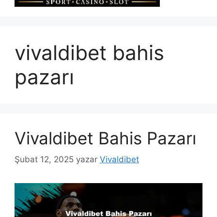
vivaldibet bahis
pazarı
Vivaldibet Bahis Pazarı
Şubat 12, 2025
yazar
Vivaldibet