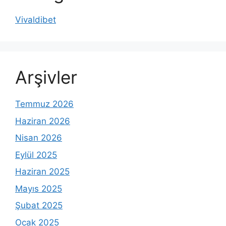
Vivaldibet
Arşivler
Temmuz 2026
Haziran 2026
Nisan 2026
Eylül 2025
Haziran 2025
Mayıs 2025
Şubat 2025
Ocak 2025