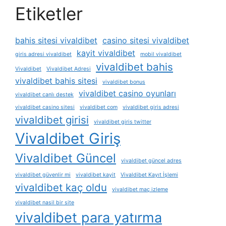
Etiketler
bahis sitesi vivaldibet
casino sitesi vivaldibet
kayit vivaldibet
giris adresi vivaldibet
mobil vivaldibet
vivaldibet bahis
Vivaldibet
Vivaldibet Adresi
vivaldibet bahis sitesi
vivaldibet bonus
vivaldibet casino oyunları
vivaldibet canlı destek
vivaldibet casino sitesi
vivaldibet com
vivaldibet giris adresi
vivaldibet girisi
vivaldibet giris twitter
Vivaldibet Giriş
Vivaldibet Güncel
vivaldibet güncel adres
vivaldibet güvenlir mi
vivaldibet kayit
Vivaldibet Kayıt İşlemi
vivaldibet kaç oldu
vivaldibet maç izleme
vivaldibet nasil bir site
vivaldibet para yatırma