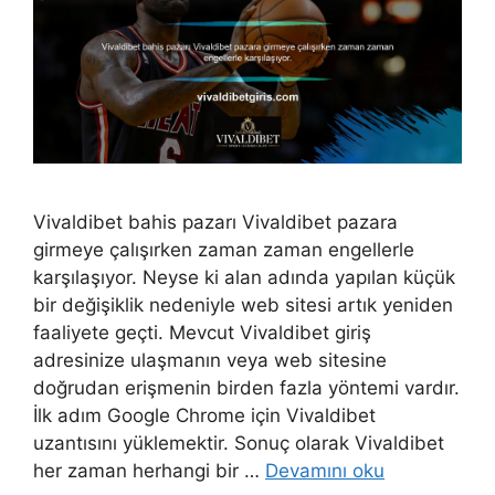
Vivaldibet bahis pazarı Vivaldibet pazara
girmeye çalışırken zaman zaman engellerle
karşılaşıyor. Neyse ki alan adında yapılan küçük
bir değişiklik nedeniyle web sitesi artık yeniden
faaliyete geçti. Mevcut Vivaldibet giriş
adresinize ulaşmanın veya web sitesine
doğrudan erişmenin birden fazla yöntemi vardır.
İlk adım Google Chrome için Vivaldibet
uzantısını yüklemektir. Sonuç olarak Vivaldibet
her zaman herhangi bir …
Devamını oku