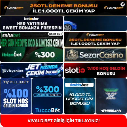
×
VIVALDIBET GİRİŞ İÇİN TIKLAYINIZ!