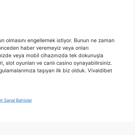
nun olmasını engellemek istiyor. Bunun ne zaman
 önceden haber veremeyiz veya onları
inizde veya mobil cihazınızda tek dokunuşla
i, slot oyunları ve canlı casino oynayabilirsiniz.
ulamalarımıza taşıyan ilk biz olduk. Vivaldibet
et Sanal Bahisler