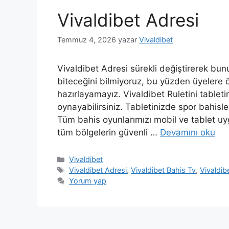
Vivaldibet Adresi
Temmuz 4, 2026
yazar
Vivaldibet
Vivaldibet Adresi sürekli değiştirerek bu
biteceğini bilmiyoruz, bu yüzden üyelere
hazırlayamayız. Vivaldibet Ruletini tablet
oynayabilirsiniz. Tabletinizde spor bahisler
Tüm bahis oyunlarımızı mobil ve tablet uyg
tüm bölgelerin güvenli …
Devamını oku
Kategoriler
Vivaldibet
Etiketler
Vivaldibet Adresi
,
Vivaldibet Bahis Tv
,
Vivaldib
Yorum yap