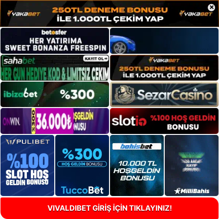
×
VIVALDIBET GİRİŞ İÇİN TIKLAYINIZ!