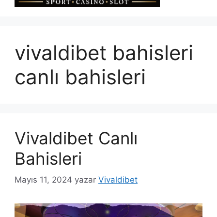
vivaldibet bahisleri
canlı bahisleri
Vivaldibet Canlı
Bahisleri
Mayıs 11, 2024
yazar
Vivaldibet