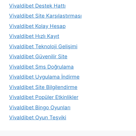
Vivaldibet Destek Hattı
Vivaldibet Site Karşılaştırması
Vivaldibet Kolay Hesap
Vivaldibet Hızlı Kayıt
Vivaldibet Teknoloji Gelişimi
Vivaldibet Güvenilir Site
Vivaldibet Sms Doğrulama
Vivaldibet Uygulama İndirme
Vivaldibet Site Bilgilendirme
Vivaldibet Popüler Etkinlikler
Vivaldibet Bingo Oyunları
Vivaldibet Oyun Teşviki