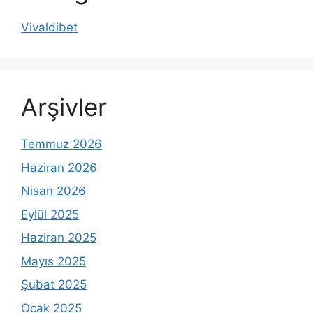
Vivaldibet
Arşivler
Temmuz 2026
Haziran 2026
Nisan 2026
Eylül 2025
Haziran 2025
Mayıs 2025
Şubat 2025
Ocak 2025