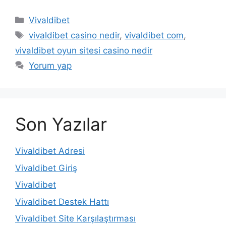
Kategoriler
Vivaldibet
Etiketler
vivaldibet casino nedir
,
vivaldibet com
,
vivaldibet oyun sitesi casino nedir
Yorum yap
Son Yazılar
Vivaldibet Adresi
Vivaldibet Giriş
Vivaldibet
Vivaldibet Destek Hattı
Vivaldibet Site Karşılaştırması