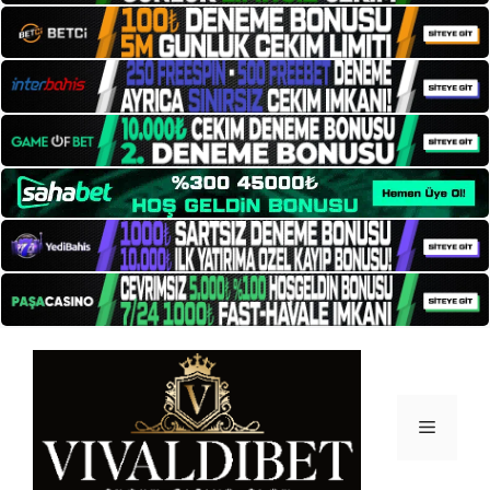
İçeriğe
atla
Menü