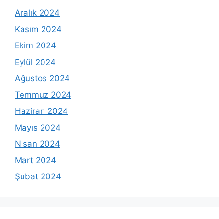
Aralık 2024
Kasım 2024
Ekim 2024
Eylül 2024
Ağustos 2024
Temmuz 2024
Haziran 2024
Mayıs 2024
Nisan 2024
Mart 2024
Şubat 2024