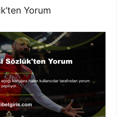
ük’ten Yorum