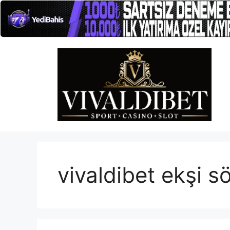
İçeriğe
atla
vivaldibet ekşi s