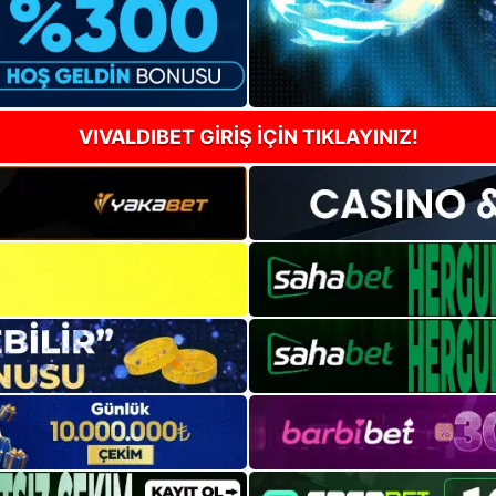
VIVALDIBET GİRİŞ İÇİN TIKLAYINIZ!