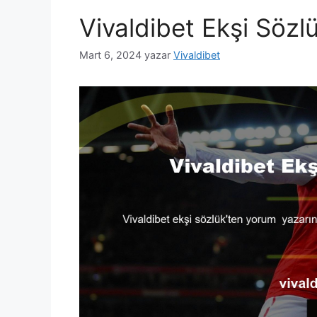
Vivaldibet Ekşi Sözl
Mart 6, 2024
yazar
Vivaldibet