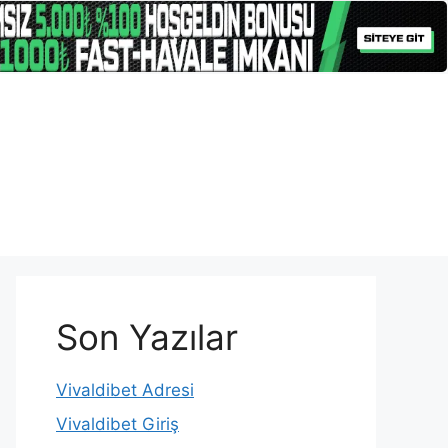
Son Yazılar
Vivaldibet Adresi
Vivaldibet Giriş