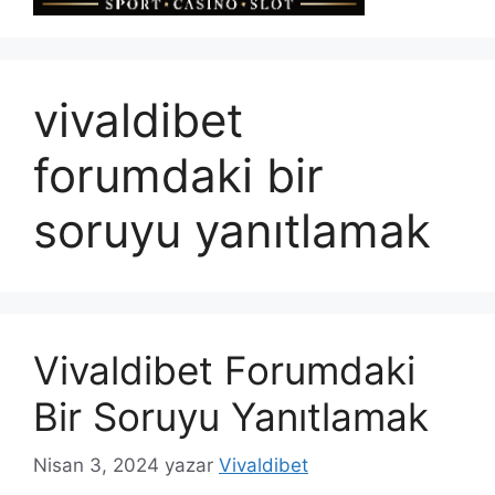
vivaldibet
forumdaki bir
soruyu yanıtlamak
Vivaldibet Forumdaki
Bir Soruyu Yanıtlamak
Nisan 3, 2024
yazar
Vivaldibet