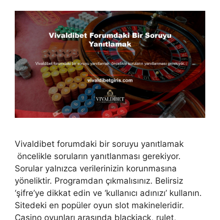
Vivaldibet forumdaki bir soruyu yanıtlamak
öncelikle soruların yanıtlanması gerekiyor.
Sorular yalnızca verilerinizin korunmasına
yöneliktir. Programdan çıkmalısınız. Belirsiz
‘şifre’ye dikkat edin ve ‘kullanıcı adınızı’ kullanın.
Sitedeki en popüler oyun slot makineleridir.
Casino oyunları arasında blackjack, rulet,