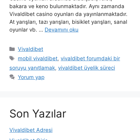
bakara ve keno bulunmaktadır. Aynı zamanda
Vivaldibet casino oyunları da yayınlanmaktadır.
At yarışları, tazı yarışları, bisiklet yarışları, sanal
oyunlar vb. …
Devamını oku
Kategoriler
Vivaldibet
Etiketler
mobil vivaldibet
,
vivaldibet forumdaki bir
soruyu yanıtlamak
,
vivaldibet üyelik süreci
Yorum yap
Son Yazılar
Vivaldibet Adresi