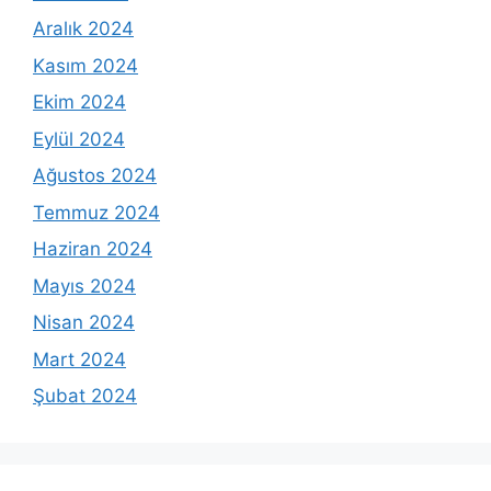
Aralık 2024
Kasım 2024
Ekim 2024
Eylül 2024
Ağustos 2024
Temmuz 2024
Haziran 2024
Mayıs 2024
Nisan 2024
Mart 2024
Şubat 2024