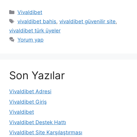
Kategoriler
Vivaldibet
Etiketler
vivaldibet bahis
,
vivaldibet güvenilir site
,
vivaldibet türk üyeler
Yorum yap
Son Yazılar
Vivaldibet Adresi
Vivaldibet Giriş
Vivaldibet
Vivaldibet Destek Hattı
Vivaldibet Site Karşılaştırması