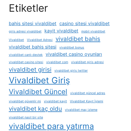
Etiketler
bahis sitesi vivaldibet
casino sitesi vivaldibet
kayit vivaldibet
giris adresi vivaldibet
mobil vivaldibet
vivaldibet bahis
Vivaldibet
Vivaldibet Adresi
vivaldibet bahis sitesi
vivaldibet bonus
vivaldibet casino oyunları
vivaldibet canlı destek
vivaldibet casino sitesi
vivaldibet com
vivaldibet giris adresi
vivaldibet girisi
vivaldibet giris twitter
Vivaldibet Giriş
Vivaldibet Güncel
vivaldibet güncel adres
vivaldibet güvenlir mi
vivaldibet kayit
Vivaldibet Kayıt İşlemi
vivaldibet kaç oldu
vivaldibet maç izleme
vivaldibet nasil bir site
vivaldibet para yatırma