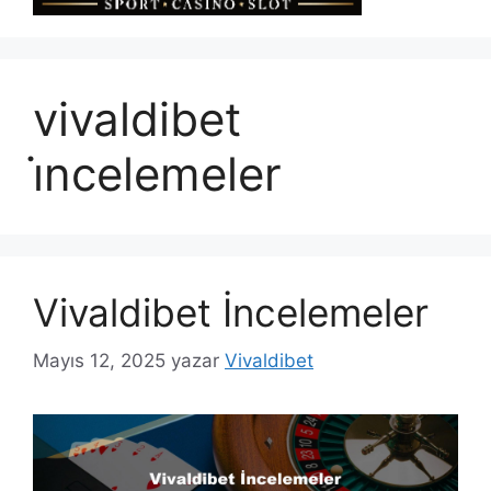
vivaldibet
i̇ncelemeler
Vivaldibet İncelemeler
Mayıs 12, 2025
yazar
Vivaldibet