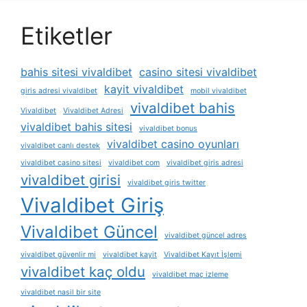
Etiketler
bahis sitesi vivaldibet
casino sitesi vivaldibet
kayit vivaldibet
giris adresi vivaldibet
mobil vivaldibet
vivaldibet bahis
Vivaldibet
Vivaldibet Adresi
vivaldibet bahis sitesi
vivaldibet bonus
vivaldibet casino oyunları
vivaldibet canlı destek
vivaldibet casino sitesi
vivaldibet com
vivaldibet giris adresi
vivaldibet girisi
vivaldibet giris twitter
Vivaldibet Giriş
Vivaldibet Güncel
vivaldibet güncel adres
vivaldibet güvenlir mi
vivaldibet kayit
Vivaldibet Kayıt İşlemi
vivaldibet kaç oldu
vivaldibet maç izleme
vivaldibet nasil bir site