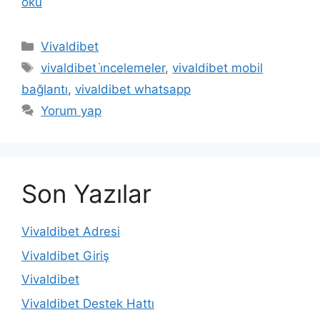
oku
Kategoriler
Vivaldibet
Etiketler
vivaldibet i̇ncelemeler
,
vivaldibet mobil
bağlantı
,
vivaldibet whatsapp
Yorum yap
Son Yazılar
Vivaldibet Adresi
Vivaldibet Giriş
Vivaldibet
Vivaldibet Destek Hattı