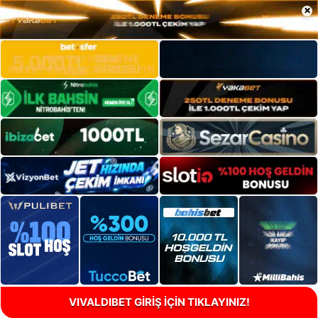
×
VIVALDIBET GİRİŞ İÇİN TIKLAYINIZ!