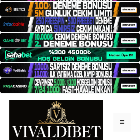
İçeriğe
atla
Menü