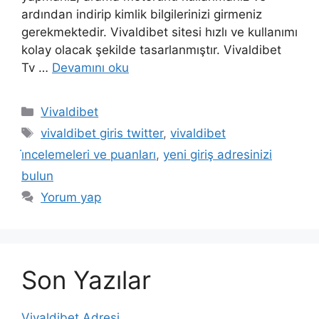
ardından indirip kimlik bilgilerinizi girmeniz
gerekmektedir. Vivaldibet sitesi hızlı ve kullanımı
kolay olacak şekilde tasarlanmıştır. Vivaldibet
Tv …
Devamını oku
Kategoriler
Vivaldibet
Etiketler
vivaldibet giris twitter
,
vivaldibet
i̇ncelemeleri ve puanları
,
yeni giriş adresinizi
bulun
Yorum yap
Son Yazılar
Vivaldibet Adresi