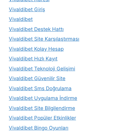
Vivaldibet Giriş
Vivaldibet
Vivaldibet Destek Hattı
Vivaldibet Site Karşılaştırması
Vivaldibet Kolay Hesap
Vivaldibet Hızlı Kayıt
Vivaldibet Teknoloji Gelişimi
Vivaldibet Güvenilir Site
Vivaldibet Sms Doğrulama
Vivaldibet Uygulama İndirme
Vivaldibet Site Bilgilendirme
Vivaldibet Popüler Etkinlikler
Vivaldibet Bingo Oyunları