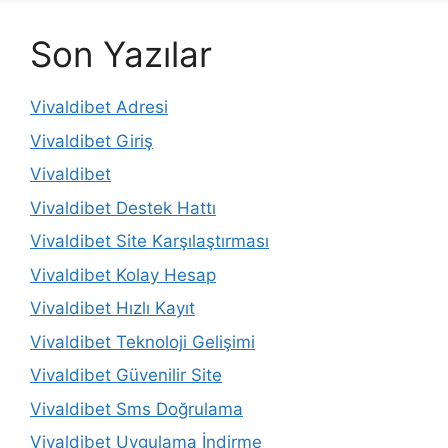
Son Yazılar
Vivaldibet Adresi
Vivaldibet Giriş
Vivaldibet
Vivaldibet Destek Hattı
Vivaldibet Site Karşılaştırması
Vivaldibet Kolay Hesap
Vivaldibet Hızlı Kayıt
Vivaldibet Teknoloji Gelişimi
Vivaldibet Güvenilir Site
Vivaldibet Sms Doğrulama
Vivaldibet Uygulama İndirme