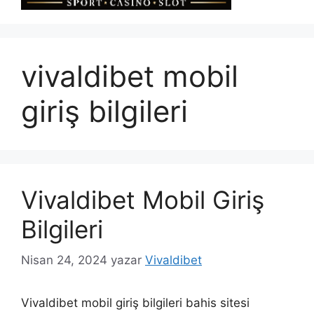
vivaldibet mobil
giriş bilgileri
Vivaldibet Mobil Giriş
Bilgileri
Nisan 24, 2024
yazar
Vivaldibet
Vivaldibet mobil giriş bilgileri bahis sitesi