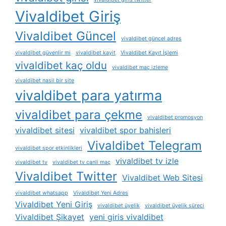
Vivaldibet Giriş
Vivaldibet Güncel
vivaldibet güncel adres
vivaldibet güvenlir mi
vivaldibet kayit
Vivaldibet Kayıt İşlemi
vivaldibet kaç oldu
vivaldibet maç izleme
vivaldibet nasil bir site
vivaldibet para yatırma
vivaldibet para çekme
vivaldibet promosyon
vivaldibet sitesi
vivaldibet spor bahisleri
Vivaldibet Telegram
vivaldibet spor etkinlikleri
vivaldibet tv izle
vivaldibet tv
vivaldibet tv canli maç
Vivaldibet Twitter
Vivaldibet Web Sitesi
vivaldibet whatsapp
Vivaldibet Yeni Adres
Vivaldibet Yeni Giriş
vivaldibet üyelik
vivaldibet üyelik süreci
Vivaldibet Şikayet
yeni giris vivaldibet