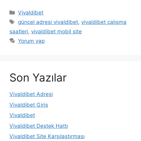
Kategoriler
Vivaldibet
Etiketler
güncel adresi vivaldibet
,
vivaldibet çalışma
saatleri
,
vivaldibet mobil site
Yorum yap
Son Yazılar
Vivaldibet Adresi
Vivaldibet Giriş
Vivaldibet
Vivaldibet Destek Hattı
Vivaldibet Site Karşılaştırması