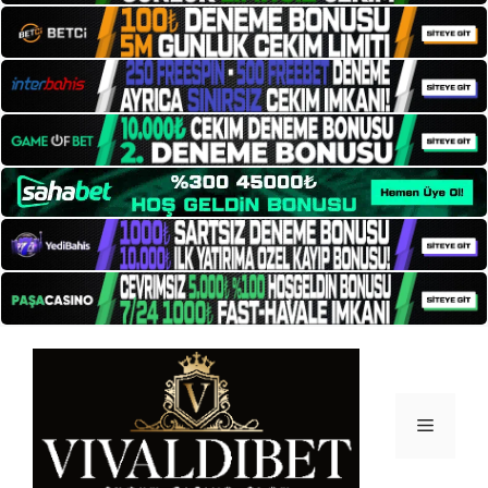
İçeriğe
atla
Menü