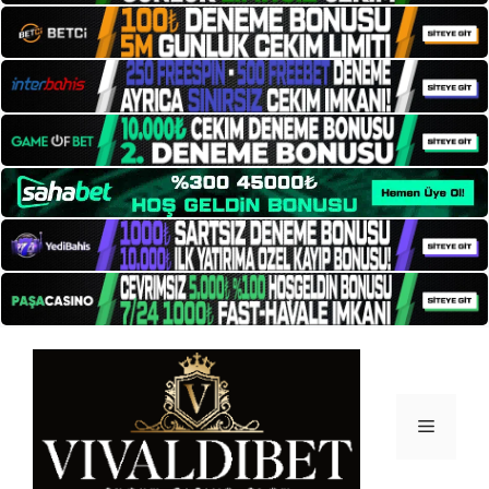
İçeriğe
atla
Menü