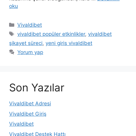
oku
Kategoriler
Vivaldibet
Etiketler
vivaldibet popüler etkinlikler
,
vivaldibet
şikayet süreci
,
yeni giris vivaldibet
Yorum yap
Son Yazılar
Vivaldibet Adresi
Vivaldibet Giriş
Vivaldibet
Vivaldibet Destek Hattı