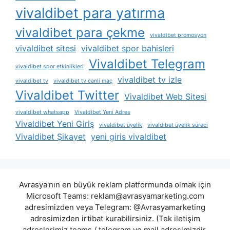
vivaldibet para yatırma
vivaldibet para çekme
vivaldibet promosyon
vivaldibet sitesi
vivaldibet spor bahisleri
Vivaldibet Telegram
vivaldibet spor etkinlikleri
vivaldibet tv izle
vivaldibet tv
vivaldibet tv canli maç
Vivaldibet Twitter
Vivaldibet Web Sitesi
vivaldibet whatsapp
Vivaldibet Yeni Adres
Vivaldibet Yeni Giriş
vivaldibet üyelik
vivaldibet üyelik süreci
Vivaldibet Şikayet
yeni giris vivaldibet
Avrasya'nın en büyük reklam platformunda olmak için
Microsoft Teams:
reklam@avrasyamarketing.com
adresimizden veya Telegram: @Avrasyamarketing
adresimizden irtibat kurabilirsiniz. (Tek iletişim
adreslerimiz teams / telegram ve mail adresimizdir.