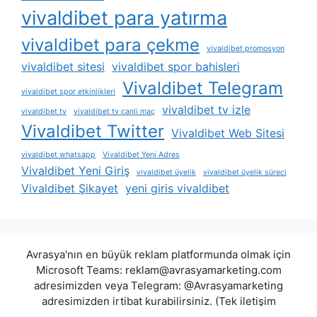
vivaldibet para yatırma
vivaldibet para çekme
vivaldibet promosyon
vivaldibet sitesi
vivaldibet spor bahisleri
Vivaldibet Telegram
vivaldibet spor etkinlikleri
vivaldibet tv izle
vivaldibet tv
vivaldibet tv canli maç
Vivaldibet Twitter
Vivaldibet Web Sitesi
vivaldibet whatsapp
Vivaldibet Yeni Adres
Vivaldibet Yeni Giriş
vivaldibet üyelik
vivaldibet üyelik süreci
Vivaldibet Şikayet
yeni giris vivaldibet
Avrasya'nın en büyük reklam platformunda olmak için
Microsoft Teams:
reklam@avrasyamarketing.com
adresimizden veya Telegram: @Avrasyamarketing
adresimizden irtibat kurabilirsiniz. (Tek iletişim
adreslerimiz teams / telegram ve mail adresimizdir.