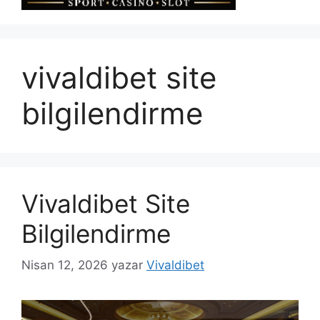
vivaldibet site
bilgilendirme
Vivaldibet Site
Bilgilendirme
Nisan 12, 2026
yazar
Vivaldibet