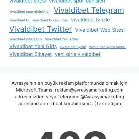
vivaldibet sitesi
vivaldibet spor bahisleri
Vivaldibet Telegram
vivaldibet spor etkinlikleri
vivaldibet tv izle
vivaldibet tv
vivaldibet tv canli maç
Vivaldibet Twitter
Vivaldibet Web Sitesi
vivaldibet whatsapp
Vivaldibet Yeni Adres
Vivaldibet Yeni Giriş
vivaldibet üyelik
vivaldibet üyelik süreci
Vivaldibet Şikayet
yeni giris vivaldibet
Avrasya'nın en büyük reklam platformunda olmak için
Microsoft Teams:
reklam@avrasyamarketing.com
adresimizden veya Telegram: @Avrasyamarketing
adresimizden irtibat kurabilirsiniz. (Tek iletişim
adreslerimiz teams / telegram ve mail adresimizdir.
Harici hiçbir iletişim adresimiz bulunmamaktadır.
Lütfen itibar etmeyiniz.) Türkiye yasalarına göre 7258
sayılı kanun uyarınca yasa dışı bahis oynamanın
cezaları mevcuttur. Şu an bulunduğunuz site hiç bir