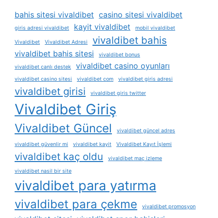
bahis sitesi vivaldibet
casino sitesi vivaldibet
kayit vivaldibet
giris adresi vivaldibet
mobil vivaldibet
vivaldibet bahis
Vivaldibet
Vivaldibet Adresi
vivaldibet bahis sitesi
vivaldibet bonus
vivaldibet casino oyunları
vivaldibet canlı destek
vivaldibet casino sitesi
vivaldibet com
vivaldibet giris adresi
vivaldibet girisi
vivaldibet giris twitter
Vivaldibet Giriş
Vivaldibet Güncel
vivaldibet güncel adres
vivaldibet güvenlir mi
vivaldibet kayit
Vivaldibet Kayıt İşlemi
vivaldibet kaç oldu
vivaldibet maç izleme
vivaldibet nasil bir site
vivaldibet para yatırma
vivaldibet para çekme
vivaldibet promosyon