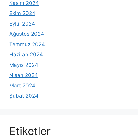
Kasım 2024
Ekim 2024
Eylül 2024
Ağustos 2024
Temmuz 2024
Haziran 2024
Mayıs 2024
Nisan 2024
Mart 2024
Şubat 2024
Etiketler