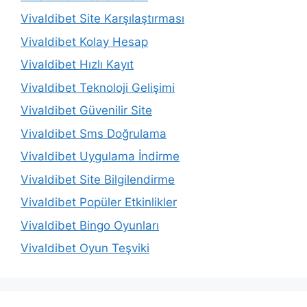
Vivaldibet Site Karşılaştırması
Vivaldibet Kolay Hesap
Vivaldibet Hızlı Kayıt
Vivaldibet Teknoloji Gelişimi
Vivaldibet Güvenilir Site
Vivaldibet Sms Doğrulama
Vivaldibet Uygulama İndirme
Vivaldibet Site Bilgilendirme
Vivaldibet Popüler Etkinlikler
Vivaldibet Bingo Oyunları
Vivaldibet Oyun Teşviki