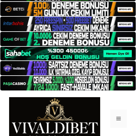
İçeriğe
atla
Menü