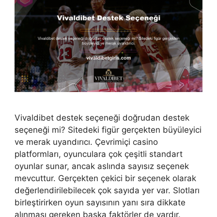
Vivaldibet destek seçeneği doğrudan destek
seçeneği mi? Sitedeki figür gerçekten büyüleyici
ve merak uyandırıcı. Çevrimiçi casino
platformları, oyunculara çok çeşitli standart
oyunlar sunar, ancak aslında sayısız seçenek
mevcuttur. Gerçekten çekici bir seçenek olarak
değerlendirilebilecek çok sayıda yer var. Slotları
birleştirirken oyun sayısının yanı sıra dikkate
alınması gereken başka faktörler de vardır.