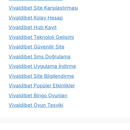
Vivaldibet Site Karşılaştırması
Vivaldibet Kolay Hesap
Vivaldibet Hızlı Kayıt
Vivaldibet Teknoloji Gelişimi
Vivaldibet Güvenilir Site
Vivaldibet Sms Doğrulama
Vivaldibet Uygulama İndirme
Vivaldibet Site Bilgilendirme
Vivaldibet Popüler Etkinlikler
Vivaldibet Bingo Oyunları
Vivaldibet Oyun Teşviki