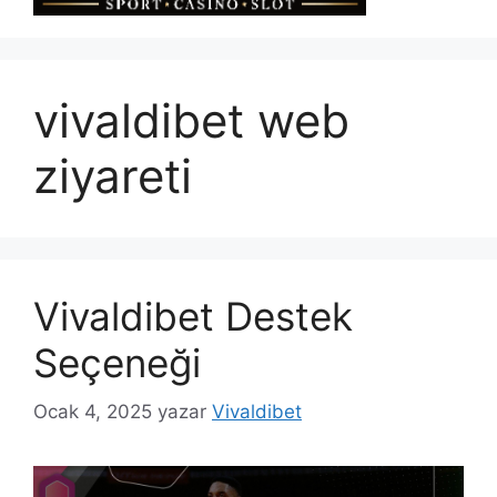
vivaldibet web
ziyareti
Vivaldibet Destek
Seçeneği
Ocak 4, 2025
yazar
Vivaldibet