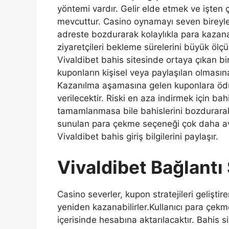
yöntemi vardır. Gelir elde etmek ve işten
mevcuttur. Casino oynamayı seven bireyler V
adreste bozdurarak kolaylıkla para kazanab
ziyaretçileri bekleme sürelerini büyük ölçüd
Vivaldibet bahis sitesinde ortaya çıkan bi
kuponların kişisel veya paylaşılan olmasın
Kazanılma aşamasına gelen kuponlara ödü
verilecektir. Riski en aza indirmek için ba
tamamlanmasa bile bahislerini bozdurarak g
sunulan para çekme seçeneği çok daha avan
Vivaldibet bahis giriş bilgilerini paylaşır.
Vivaldibet Bağlantı
Casino severler, kupon stratejileri geliştir
yeniden kazanabilirler.Kullanıcı para çe
içerisinde hesabına aktarılacaktır. Bahis si