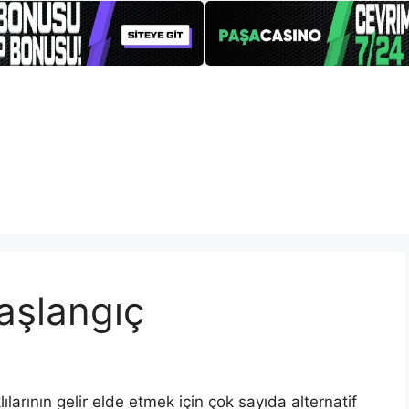
Başlangıç
ılarının gelir elde etmek için çok sayıda alternatif