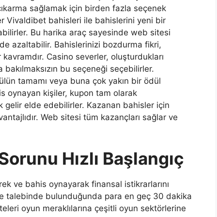
 çıkarma sağlamak için birden fazla seçenek
ivaldibet bahisleri ile bahislerini yeni bir
ilirler. Bu harika araç sayesinde web sitesi
e azaltabilir. Bahislerinizi bozdurma fikri,
r kavramdır. Casino severler, oluşturdukları
a bakılmaksızın bu seçeneği seçebilirler.
lün tamamı veya buna çok yakın bir ödül
his oynayan kişiler, kupon tam olarak
elir elde edebilirler. Kazanan bahisler için
tajlıdır. Web sitesi tüm kazançları sağlar ve
 Sorunu Hızlı Başlangıç
erek ve bahis oynayarak finansal istikrarlarını
kme talebinde bulunduğunda para en geç 30 dakika
teleri oyun meraklılarına çeşitli oyun sektörlerine