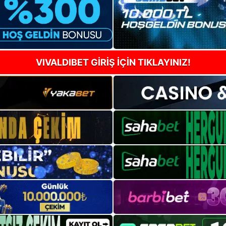
VIVALDIBET GİRİŞ İÇİN TIKLAYINIZ!