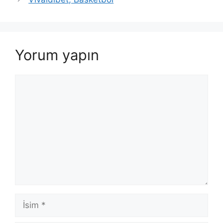
Yorum yapın
Yorum
İsim