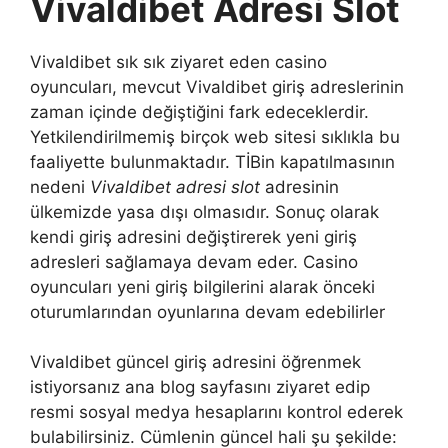
Vivaldibet Adresi Slot
Vivaldibet sık sık ziyaret eden casino
oyuncuları, mevcut Vivaldibet giriş adreslerinin
zaman içinde değiştiğini fark edeceklerdir.
Yetkilendirilmemiş birçok web sitesi sıklıkla bu
faaliyette bulunmaktadır. TİBin kapatılmasının
nedeni
Vivaldibet adresi slot
adresinin
ülkemizde yasa dışı olmasıdır. Sonuç olarak
kendi giriş adresini değiştirerek yeni giriş
adresleri sağlamaya devam eder. Casino
oyuncuları yeni giriş bilgilerini alarak önceki
oturumlarından oyunlarına devam edebilirler
Vivaldibet güncel giriş adresini öğrenmek
istiyorsanız ana blog sayfasını ziyaret edip
resmi sosyal medya hesaplarını kontrol ederek
bulabilirsiniz. Cümlenin güncel hali şu şekilde: