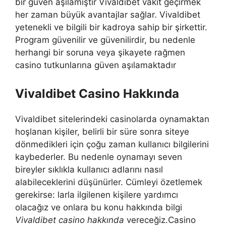
bir güven aşılamıştır Vivaldibet vakit geçirmek
her zaman büyük avantajlar sağlar. Vivaldibet
yetenekli ve bilgili bir kadroya sahip bir şirkettir.
Program güvenilir ve güvenilirdir, bu nedenle
herhangi bir soruna veya şikayete rağmen
casino tutkunlarına güven aşılamaktadır
Vivaldibet Casino Hakkında
Vivaldibet sitelerindeki casinolarda oynamaktan
hoşlanan kişiler, belirli bir süre sonra siteye
dönmedikleri için çoğu zaman kullanıcı bilgilerini
kaybederler. Bu nedenle oynamayı seven
bireyler sıklıkla kullanıcı adlarını nasıl
alabileceklerini düşünürler. Cümleyi özetlemek
gerekirse: larla ilgilenen kişilere yardımcı
olacağız ve onlara bu konu hakkında bilgi
Vivaldibet casino hakkında
vereceğiz.Casino