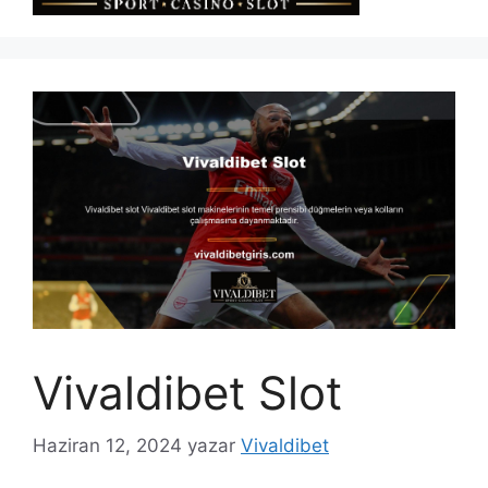
Vivaldibet Slot
Haziran 12, 2024
yazar
Vivaldibet