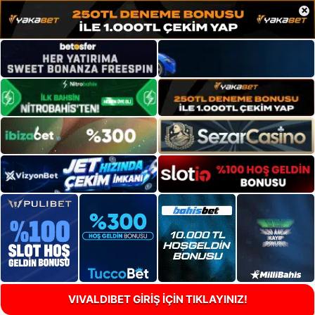
×
VIVALDIBET GİRİŞ İÇİN TIKLAYINIZ!