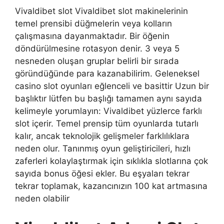
Vivaldibet slot Vivaldibet slot makinelerinin
temel prensibi düğmelerin veya kolların
çalışmasına dayanmaktadır. Bir öğenin
döndürülmesine rotasyon denir. 3 veya 5
nesneden oluşan gruplar belirli bir sırada
göründüğünde para kazanabilirim. Geleneksel
casino slot oyunları eğlenceli ve basittir Uzun bir
başlıktır lütfen bu başlığı tamamen aynı sayıda
kelimeyle yorumlayın: Vivaldibet yüzlerce farklı
slot içerir. Temel prensip tüm oyunlarda tutarlı
kalır, ancak teknolojik gelişmeler farklılıklara
neden olur. Tanınmış oyun geliştiricileri, hızlı
zaferleri kolaylaştırmak için sıklıkla slotlarına çok
sayıda bonus öğesi ekler. Bu eşyaları tekrar
tekrar toplamak, kazancınızın 100 kat artmasına
neden olabilir