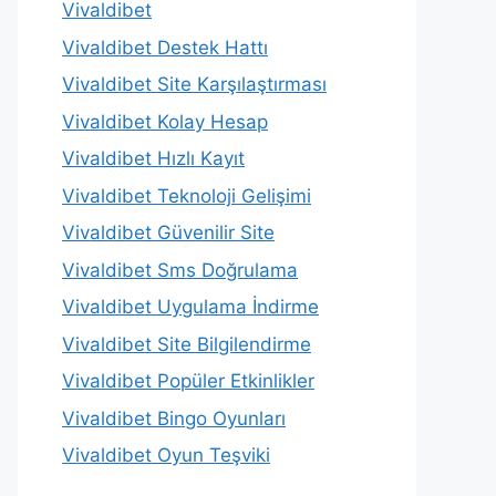
Vivaldibet
Vivaldibet Destek Hattı
Vivaldibet Site Karşılaştırması
Vivaldibet Kolay Hesap
Vivaldibet Hızlı Kayıt
Vivaldibet Teknoloji Gelişimi
Vivaldibet Güvenilir Site
Vivaldibet Sms Doğrulama
Vivaldibet Uygulama İndirme
Vivaldibet Site Bilgilendirme
Vivaldibet Popüler Etkinlikler
Vivaldibet Bingo Oyunları
Vivaldibet Oyun Teşviki