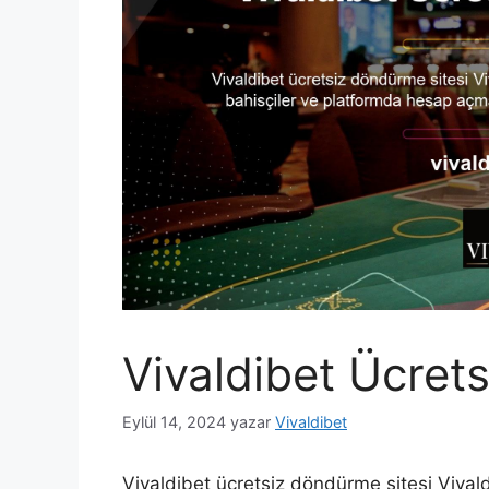
Vivaldibet Ücret
Eylül 14, 2024
yazar
Vivaldibet
Vivaldibet ücretsiz döndürme sitesi Vivaldibe