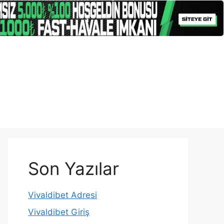
Son Yazılar
Vivaldibet Adresi
Vivaldibet Giriş