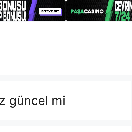
iz güncel mi