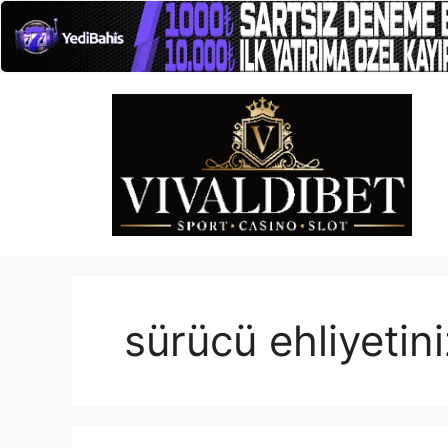
İçeriğe
atla
sürücü ehliyetin