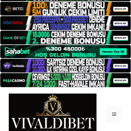
İçeriğe
atla
Menü