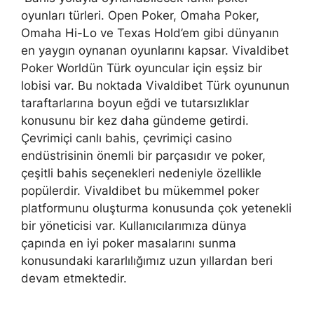
oyunları türleri. Open Poker, Omaha Poker,
Omaha Hi-Lo ve Texas Hold’em gibi dünyanın
en yaygın oynanan oyunlarını kapsar. Vivaldibet
Poker Worldün Türk oyuncular için eşsiz bir
lobisi var. Bu noktada Vivaldibet Türk oyununun
taraftarlarına boyun eğdi ve tutarsızlıklar
konusunu bir kez daha gündeme getirdi.
Çevrimiçi canlı bahis, çevrimiçi casino
endüstrisinin önemli bir parçasıdır ve poker,
çeşitli bahis seçenekleri nedeniyle özellikle
popülerdir. Vivaldibet bu mükemmel poker
platformunu oluşturma konusunda çok yetenekli
bir yöneticisi var. Kullanıcılarımıza dünya
çapında en iyi poker masalarını sunma
konusundaki kararlılığımız uzun yıllardan beri
devam etmektedir.