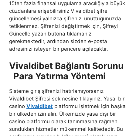
15ten fazla finansal uygulama aracılığıyla büyük
cüzdanlara erişebilirsiniz Vivaldibet şifre
güncellemesi yalnızca şifrenizi unuttuğunuzda
tetiklenmez. Şifrenizi değiştirmek için, Şifreyi
Güncelle yazan butona tıklamanız
gerekmektedir, ardından sizden e-posta
adresinizi isteyen bir pencere açılacaktır.
Vivaldibet Bağlantı Sorunu
Para Yatırma Yöntemi
Sisteme giriş şifrenizi hatırlamıyorsanız
Vivaldibet Şifresi sekmesine tıklayınız. Yasal bir
casino
Vivaldibet
platformu işletmek için başka
bir ülkeden izin alın. Ülkemizde yasa dışı bir
casino platformu olarak tanınmasına rağmen
sundukları hizmetler mükemmel kalitededir. Bu