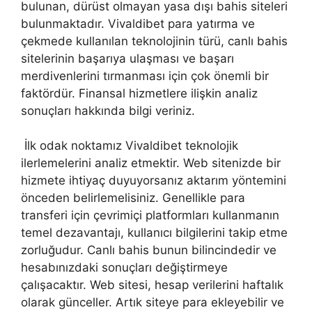
bulunan, dürüst olmayan yasa dışı bahis siteleri
bulunmaktadır. Vivaldibet para yatırma ve
çekmede kullanılan teknolojinin türü, canlı bahis
sitelerinin başarıya ulaşması ve başarı
merdivenlerini tırmanması için çok önemli bir
faktördür. Finansal hizmetlere ilişkin analiz
sonuçları hakkında bilgi veriniz.
İlk odak noktamız Vivaldibet teknolojik
ilerlemelerini analiz etmektir. Web sitenizde bir
hizmete ihtiyaç duyuyorsanız aktarım yöntemini
önceden belirlemelisiniz. Genellikle para
transferi için çevrimiçi platformları kullanmanın
temel dezavantajı, kullanıcı bilgilerini takip etme
zorluğudur. Canlı bahis bunun bilincindedir ve
hesabınızdaki sonuçları değiştirmeye
çalışacaktır. Web sitesi, hesap verilerini haftalık
olarak günceller. Artık siteye para ekleyebilir ve