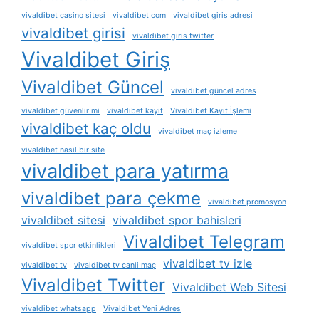
vivaldibet casino sitesi
vivaldibet com
vivaldibet giris adresi
vivaldibet girisi
vivaldibet giris twitter
Vivaldibet Giriş
Vivaldibet Güncel
vivaldibet güncel adres
vivaldibet güvenlir mi
vivaldibet kayit
Vivaldibet Kayıt İşlemi
vivaldibet kaç oldu
vivaldibet maç izleme
vivaldibet nasil bir site
vivaldibet para yatırma
vivaldibet para çekme
vivaldibet promosyon
vivaldibet sitesi
vivaldibet spor bahisleri
Vivaldibet Telegram
vivaldibet spor etkinlikleri
vivaldibet tv izle
vivaldibet tv
vivaldibet tv canli maç
Vivaldibet Twitter
Vivaldibet Web Sitesi
vivaldibet whatsapp
Vivaldibet Yeni Adres