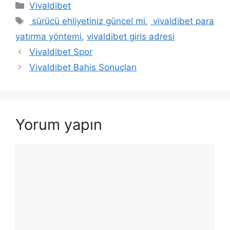
Kategoriler
Vivaldibet
Etiketler
sürücü ehliyetiniz güncel mi
,
vivaldibet para
yatırma yöntemi
,
vivaldibet giris adresi
Vivaldibet Spor
Vivaldibet Bahis Sonuçları
Yorum yapın
Yorum