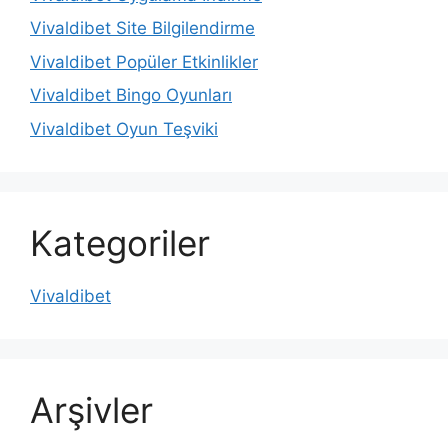
Vivaldibet Site Bilgilendirme
Vivaldibet Popüler Etkinlikler
Vivaldibet Bingo Oyunları
Vivaldibet Oyun Teşviki
Kategoriler
Vivaldibet
Arşivler