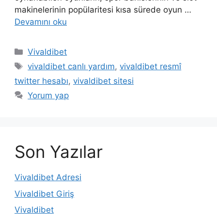
makinelerinin popülaritesi kısa sürede oyun …
Devamını oku
Kategoriler
Vivaldibet
Etiketler
vivaldibet canlı yardım
,
vivaldibet resmî
twitter hesabı
,
vivaldibet sitesi
Yorum yap
Son Yazılar
Vivaldibet Adresi
Vivaldibet Giriş
Vivaldibet