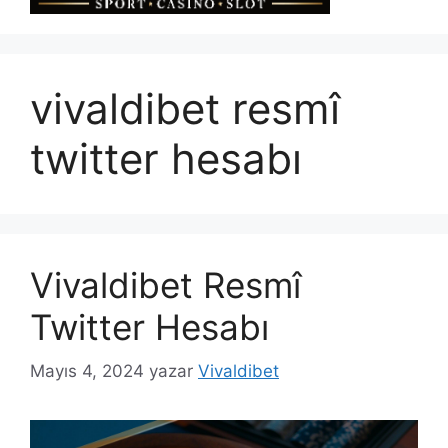
vivaldibet resmî
twitter hesabı
Vivaldibet Resmî
Twitter Hesabı
Mayıs 4, 2024
yazar
Vivaldibet