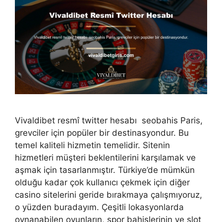
Vivaldibet resmî twitter hesabı seobahis Paris,
grevciler için popüler bir destinasyondur. Bu
temel kaliteli hizmetin temelidir. Sitenin
hizmetleri müşteri beklentilerini karşılamak ve
aşmak için tasarlanmıştır. Türkiye’de mümkün
olduğu kadar çok kullanıcı çekmek için diğer
casino sitelerini geride bırakmaya çalışmıyoruz,
o yüzden buradayım. Çeşitli lokasyonlarda
oynanabilen oyunların, spor bahislerinin ve slot