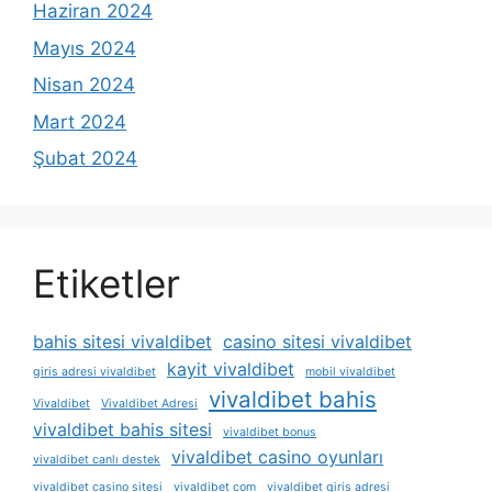
Haziran 2024
Mayıs 2024
Nisan 2024
Mart 2024
Şubat 2024
Etiketler
bahis sitesi vivaldibet
casino sitesi vivaldibet
kayit vivaldibet
giris adresi vivaldibet
mobil vivaldibet
vivaldibet bahis
Vivaldibet
Vivaldibet Adresi
vivaldibet bahis sitesi
vivaldibet bonus
vivaldibet casino oyunları
vivaldibet canlı destek
vivaldibet casino sitesi
vivaldibet com
vivaldibet giris adresi