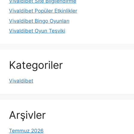
Vivaldibet Site Bilgilendirme
Vivaldibet Popüler Etkinlikler
Vivaldibet Bingo Oyunları
Vivaldibet Oyun Teşviki
Kategoriler
Vivaldibet
Arşivler
Temmuz 2026