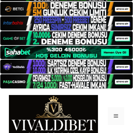
İçeriğe
atla
Menü