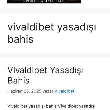
vivaldibet yasadışı
bahis
Vivaldibet Yasadışı
Bahis
Haziran 25, 2025
yazar
Vivaldibet
Vivaldibet yasadışı bahis Vivaldibet yasadışı