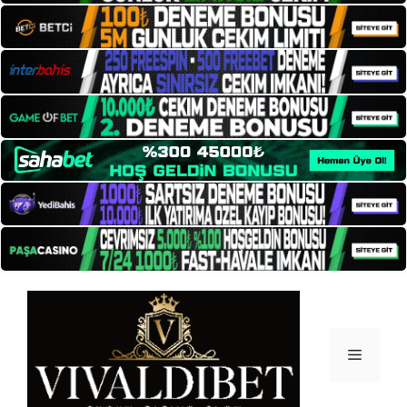
İçeriğe
atla
Menü