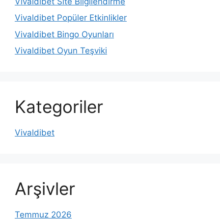
Vivaldibet Site Bilgilendirme
Vivaldibet Popüler Etkinlikler
Vivaldibet Bingo Oyunları
Vivaldibet Oyun Teşviki
Kategoriler
Vivaldibet
Arşivler
Temmuz 2026