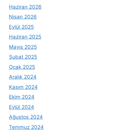
Haziran 2026
Nisan 2026
Eylül 2025
Haziran 2025
Mayıs 2025
Şubat 2025
Ocak 2025
Aralık 2024
Kasım 2024
Ekim 2024
Eylül 2024
Ağustos 2024
Temmuz 2024