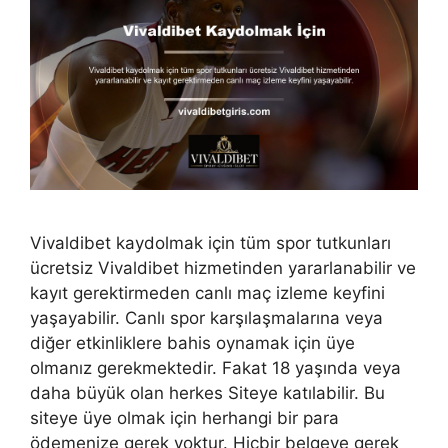
Vivaldibet kaydolmak için tüm spor tutkunları
ücretsiz Vivaldibet hizmetinden yararlanabilir ve
kayıt gerektirmeden canlı maç izleme keyfini
yaşayabilir. Canlı spor karşılaşmalarına veya
diğer etkinliklere bahis oynamak için üye
olmanız gerekmektedir. Fakat 18 yaşında veya
daha büyük olan herkes Siteye katılabilir. Bu
siteye üye olmak için herhangi bir para
ödemenize gerek yoktur. Hiçbir belgeye gerek