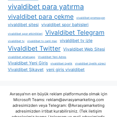
vivaldibet para yatırma
vivaldibet para çekme
vivaldibet promosyon
vivaldibet sitesi
vivaldibet spor bahisleri
Vivaldibet Telegram
vivaldibet spor etkinlikleri
vivaldibet tv izle
vivaldibet tv
vivaldibet tv canli maç
Vivaldibet Twitter
Vivaldibet Web Sitesi
vivaldibet whatsapp
Vivaldibet Yeni Adres
Vivaldibet Yeni Giriş
vivaldibet üyelik
vivaldibet üyelik süreci
Vivaldibet Şikayet
yeni giris vivaldibet
Avrasya'nın en büyük reklam platformunda olmak için
Microsoft Teams:
reklam@avrasyamarketing.com
adresimizden veya Telegram: @Avrasyamarketing
adresimizden irtibat kurabilirsiniz. (Tek iletişim
adreslerimiz teams / telegram ve mail adresimizdir.