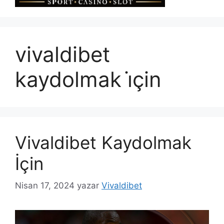
vivaldibet
kaydolmak i̇çin
Vivaldibet Kaydolmak
İçin
Nisan 17, 2024
yazar
Vivaldibet