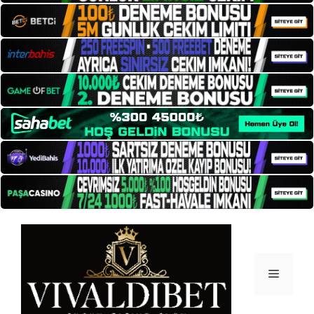
İçeriğe
atla
Menü