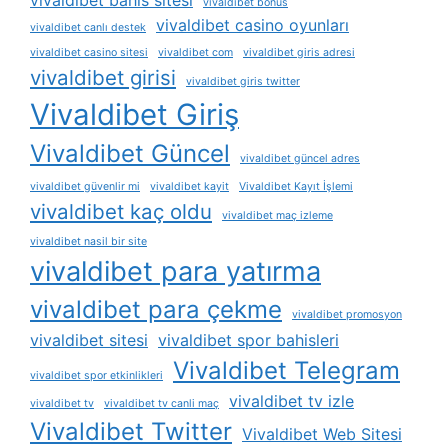
vivaldibet bahis sitesi
vivaldibet bonus
vivaldibet casino oyunları
vivaldibet canlı destek
vivaldibet casino sitesi
vivaldibet com
vivaldibet giris adresi
vivaldibet girisi
vivaldibet giris twitter
Vivaldibet Giriş
Vivaldibet Güncel
vivaldibet güncel adres
vivaldibet güvenlir mi
vivaldibet kayit
Vivaldibet Kayıt İşlemi
vivaldibet kaç oldu
vivaldibet maç izleme
vivaldibet nasil bir site
vivaldibet para yatırma
vivaldibet para çekme
vivaldibet promosyon
vivaldibet sitesi
vivaldibet spor bahisleri
Vivaldibet Telegram
vivaldibet spor etkinlikleri
vivaldibet tv izle
vivaldibet tv
vivaldibet tv canli maç
Vivaldibet Twitter
Vivaldibet Web Sitesi