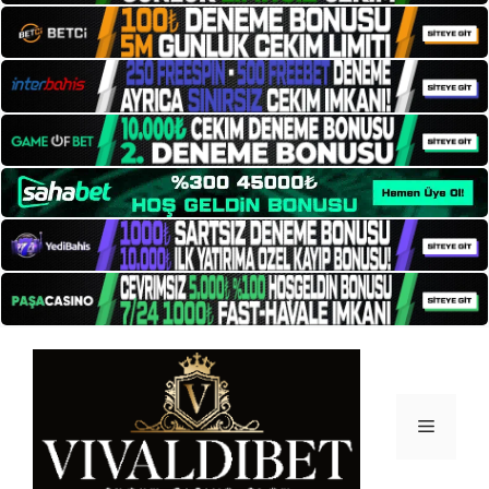
İçeriğe
atla
Menü