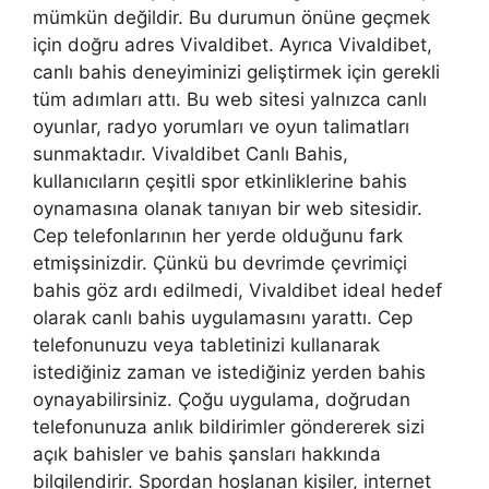
mümkün değildir. Bu durumun önüne geçmek
için doğru adres Vivaldibet. Ayrıca Vivaldibet,
canlı bahis deneyiminizi geliştirmek için gerekli
tüm adımları attı. Bu web sitesi yalnızca canlı
oyunlar, radyo yorumları ve oyun talimatları
sunmaktadır. Vivaldibet Canlı Bahis,
kullanıcıların çeşitli spor etkinliklerine bahis
oynamasına olanak tanıyan bir web sitesidir.
Cep telefonlarının her yerde olduğunu fark
etmişsinizdir. Çünkü bu devrimde çevrimiçi
bahis göz ardı edilmedi, Vivaldibet ideal hedef
olarak canlı bahis uygulamasını yarattı. Cep
telefonunuzu veya tabletinizi kullanarak
istediğiniz zaman ve istediğiniz yerden bahis
oynayabilirsiniz. Çoğu uygulama, doğrudan
telefonunuza anlık bildirimler göndererek sizi
açık bahisler ve bahis şansları hakkında
bilgilendirir. Spordan hoşlanan kişiler, internet