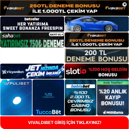
×
VIVALDIBET GİRİŞ İÇİN TIKLAYINIZ!