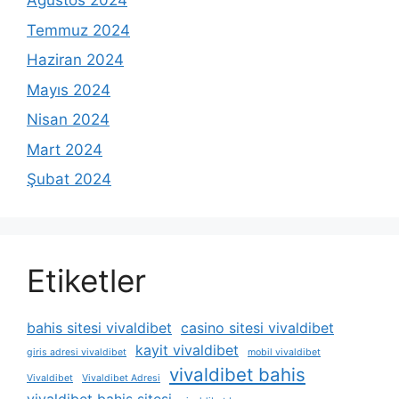
Ağustos 2024
Temmuz 2024
Haziran 2024
Mayıs 2024
Nisan 2024
Mart 2024
Şubat 2024
Etiketler
bahis sitesi vivaldibet
casino sitesi vivaldibet
kayit vivaldibet
giris adresi vivaldibet
mobil vivaldibet
vivaldibet bahis
Vivaldibet
Vivaldibet Adresi