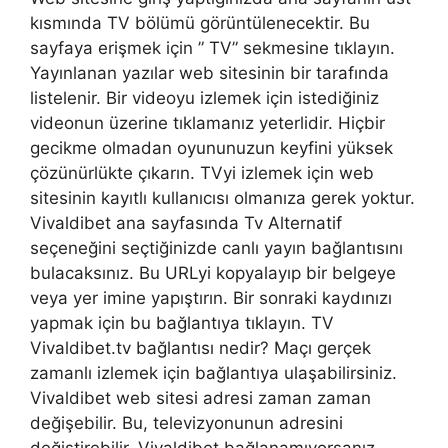
kısmında TV bölümü görüntülenecektir. Bu
sayfaya erişmek için ” TV” sekmesine tıklayın.
Yayınlanan yazılar web sitesinin bir tarafında
listelenir. Bir videoyu izlemek için istediğiniz
videonun üzerine tıklamanız yeterlidir. Hiçbir
gecikme olmadan oyununuzun keyfini yüksek
çözünürlükte çıkarın. TVyi izlemek için web
sitesinin kayıtlı kullanıcısı olmanıza gerek yoktur.
Vivaldibet ana sayfasında Tv Alternatif
seçeneğini seçtiğinizde canlı yayın bağlantısını
bulacaksınız. Bu URLyi kopyalayıp bir belgeye
veya yer imine yapıştırın. Bir sonraki kaydınızı
yapmak için bu bağlantıya tıklayın. TV
Vivaldibet.tv bağlantısı nedir? Maçı gerçek
zamanlı izlemek için bağlantıya ulaşabilirsiniz.
Vivaldibet web sitesi adresi zaman zaman
değişebilir. Bu, televizyonunun adresini