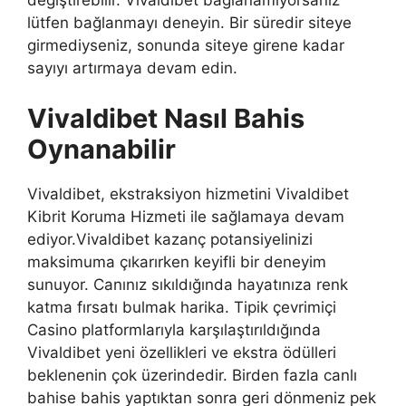
değiştirebilir. Vivaldibet bağlanamıyorsanız
lütfen bağlanmayı deneyin. Bir süredir siteye
girmediyseniz, sonunda siteye girene kadar
sayıyı artırmaya devam edin.
Vivaldibet Nasıl Bahis
Oynanabilir
Vivaldibet, ekstraksiyon hizmetini Vivaldibet
Kibrit Koruma Hizmeti ile sağlamaya devam
ediyor.Vivaldibet kazanç potansiyelinizi
maksimuma çıkarırken keyifli bir deneyim
sunuyor. Canınız sıkıldığında hayatınıza renk
katma fırsatı bulmak harika. Tipik çevrimiçi
Casino platformlarıyla karşılaştırıldığında
Vivaldibet yeni özellikleri ve ekstra ödülleri
beklenenin çok üzerindedir. Birden fazla canlı
bahise bahis yaptıktan sonra geri dönmeniz pek