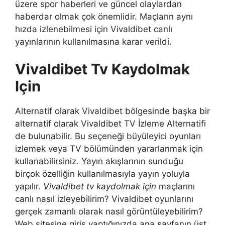
üzere spor haberleri ve güncel olaylardan
haberdar olmak çok önemlidir. Maçların aynı
hızda izlenebilmesi için Vivaldibet canlı
yayınlarının kullanılmasına karar verildi.
Vivaldibet Tv Kaydolmak
Için
Alternatif olarak Vivaldibet bölgesinde başka bir
alternatif olarak Vivaldibet TV İzleme Alternatifi
de bulunabilir. Bu seçeneği büyüleyici oyunları
izlemek veya TV bölümünden yararlanmak için
kullanabilirsiniz. Yayın akışlarının sunduğu
birçok özelliğin kullanılmasıyla yayın yoluyla
yapılır.
Vivaldibet tv kaydolmak için
maçlarını
canlı nasıl izleyebilirim? Vivaldibet oyunlarını
gerçek zamanlı olarak nasıl görüntüleyebilirim?
Web sitesine giriş yaptığınızda ana sayfanın üst