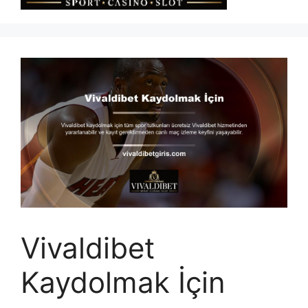
Vivaldibet
Kaydolmak İçin