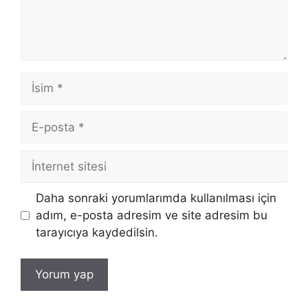
İsim
E-
posta
İnternet
sitesi
Daha sonraki yorumlarımda kullanılması için
adım, e-posta adresim ve site adresim bu
tarayıcıya kaydedilsin.