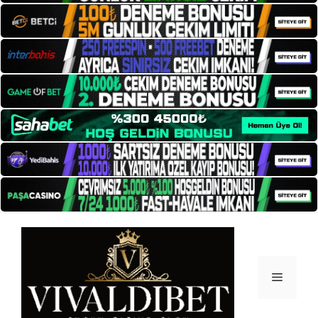
İçeriğe
atla
Menü