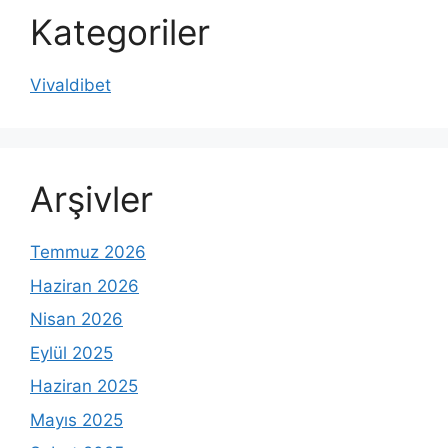
Kategoriler
Vivaldibet
Arşivler
Temmuz 2026
Haziran 2026
Nisan 2026
Eylül 2025
Haziran 2025
Mayıs 2025