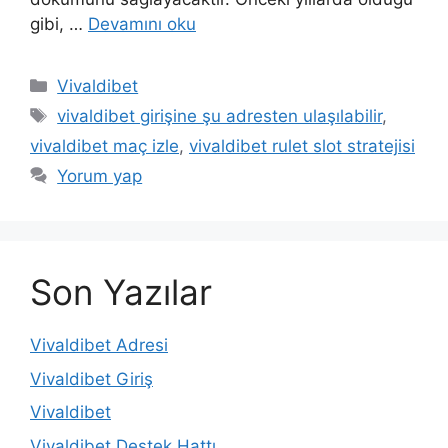
gibi, …
Devamını oku
Kategoriler
Vivaldibet
Etiketler
vivaldibet girişine şu adresten ulaşılabilir
,
vivaldibet maç izle
,
vivaldibet rulet slot stratejisi
Yorum yap
Son Yazılar
Vivaldibet Adresi
Vivaldibet Giriş
Vivaldibet
Vivaldibet Destek Hattı