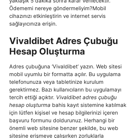
yaklaşık 5 dakika sonra karar verilecektir.
Ödememi nereye göndermeliyim?Mobil
cihazınızı etkinleştirin ve internet servis
sağlayıcınıza erişin.
Vivaldibet Adres Çubuğu
Hesap Oluşturma
Adres çubuğuna ‘Vivaldibet’ yazın. Web sitesi
mobil uyumlu bir formatta açılır. Bu uygulama
telefonunuza veya tabletinize kurulum
gerektirmez. Bazı kullanıcıların bu uygulamayı
tercih ettiği açıktır.
Vivaldibet adres çubuğu
hesap oluşturma
bahis kayıt sistemine katılmak
için lütfen kişisel ve hesap bilgilerinizi içeren
başvuru formunu doldurunuz. Herhangi bir
önemli web sitesine benzer şekilde, bu web
sitesine erişmeye çalışırken zorluklarla