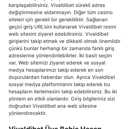
karşılaşabilirsiniz. Vivaldibet sürekli adres
değiştirmesine aldanmayın. Diğer tüm casino
siteleri için gerekli bir gerekliliktir. Sağlanan
geçici giriş URL’sini kullanarak Vivaldibet resmi
web sitesini ziyaret edebilirsiniz. Vivaldibet
girişlerini takip etmek ve dikkatli olmak önemlidir
çünkü bunlar herhangi bir zamanda farklı giriş
adreslerine yönlendirilebilirler. İki basit seçim
var. Web sitemizi ziyaret ederek ve sosyal
medya hesaplarımızı takip ederek en son
duyurulardan haberdar olun. Ayrıca Vivaldibet
sosyal medya platformlarını takip ederek bu
hesapların ilerlemesini takip edebilirsiniz. Bu iki
yöntem en etkili olanlardır. Giriş bilgileriniz sizi
doğrudan Vivaldibet ana web sitesine
yönlendirecektir.