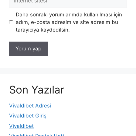
sitesi
Daha sonraki yorumlarımda kullanılması için
adım, e-posta adresim ve site adresim bu
tarayıcıya kaydedilsin.
Son Yazılar
Vivaldibet Adresi
Vivaldibet Giriş
Vivaldibet