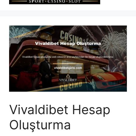
Vivaldibet Hesap
Oluşturma