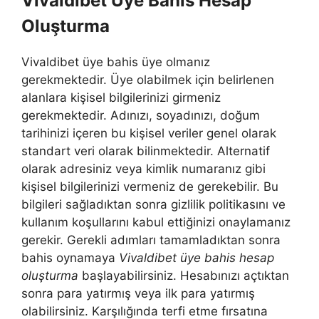
Vivaldibet Üye Bahis Hesap
Oluşturma
Vivaldibet üye bahis üye olmanız
gerekmektedir. Üye olabilmek için belirlenen
alanlara kişisel bilgilerinizi girmeniz
gerekmektedir. Adınızı, soyadınızı, doğum
tarihinizi içeren bu kişisel veriler genel olarak
standart veri olarak bilinmektedir. Alternatif
olarak adresiniz veya kimlik numaranız gibi
kişisel bilgilerinizi vermeniz de gerekebilir. Bu
bilgileri sağladıktan sonra gizlilik politikasını ve
kullanım koşullarını kabul ettiğinizi onaylamanız
gerekir. Gerekli adımları tamamladıktan sonra
bahis oynamaya
Vivaldibet üye bahis hesap
oluşturma
başlayabilirsiniz. Hesabınızı açtıktan
sonra para yatırmış veya ilk para yatırmış
olabilirsiniz. Karşılığında terfi etme fırsatına