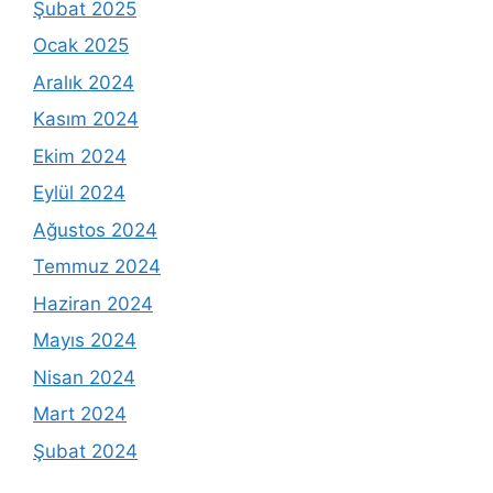
Şubat 2025
Ocak 2025
Aralık 2024
Kasım 2024
Ekim 2024
Eylül 2024
Ağustos 2024
Temmuz 2024
Haziran 2024
Mayıs 2024
Nisan 2024
Mart 2024
Şubat 2024