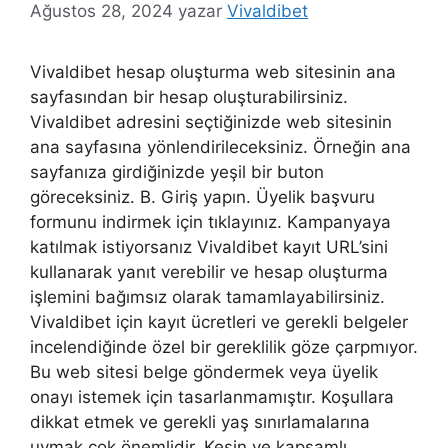
Ağustos 28, 2024
yazar
Vivaldibet
Vivaldibet hesap oluşturma web sitesinin ana
sayfasından bir hesap oluşturabilirsiniz.
Vivaldibet adresini seçtiğinizde web sitesinin
ana sayfasına yönlendirileceksiniz. Örneğin ana
sayfanıza girdiğinizde yeşil bir buton
göreceksiniz. B. Giriş yapın. Üyelik başvuru
formunu indirmek için tıklayınız. Kampanyaya
katılmak istiyorsanız Vivaldibet kayıt URL’sini
kullanarak yanıt verebilir ve hesap oluşturma
işlemini bağımsız olarak tamamlayabilirsiniz.
Vivaldibet için kayıt ücretleri ve gerekli belgeler
incelendiğinde özel bir gereklilik göze çarpmıyor.
Bu web sitesi belge göndermek veya üyelik
onayı istemek için tasarlanmamıştır. Koşullara
dikkat etmek ve gerekli yaş sınırlamalarına
uymak çok önemlidir. Kesin ve kapsamlı