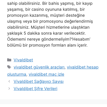
sahip olabilirsiniz. Bir bahis yapmış, bir kayıp
yaşamış, bir casino oyununa katılmış, bir
promosyon kazanmış, müşteri desteğine
ulaşmış veya bir promosyonu değerlendirmiş
olabilirsiniz. Müşteri hizmetlerine ulaştıktan
yaklaşık 5 dakika sonra karar verilecektir.
Ödememi nereye göndermeliyim?’Hesabım’
bölümü bir promosyon formları alanı içerir.
Kategoriler
Vivaldibet
Etiketler
vivaldibet güvenlik araçları
,
vivaldibet hesap
oluşturma
,
vivaldibet maç izle
Vivaldibet Sağlayıcı Sayısı
Vivaldibet Şifre Verileri