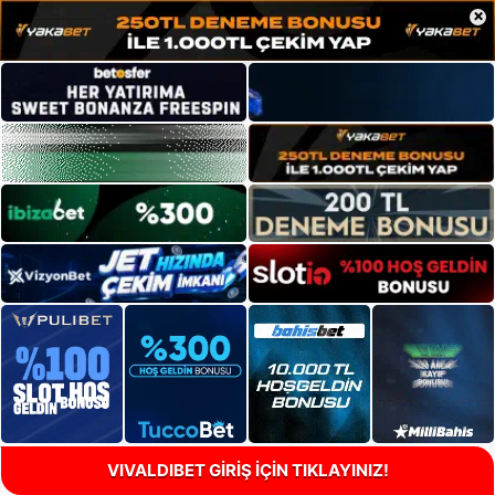
×
VIVALDIBET GİRİŞ İÇİN TIKLAYINIZ!