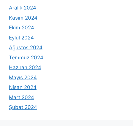
Aralık 2024
Kasım 2024
Ekim 2024
Eylül 2024
Ağustos 2024
Temmuz 2024
Haziran 2024
Mayıs 2024
Nisan 2024
Mart 2024
Şubat 2024