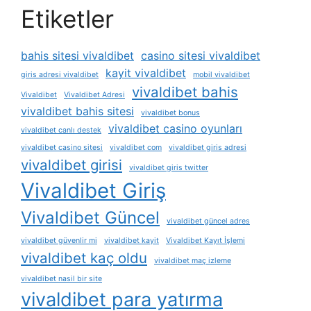
Etiketler
bahis sitesi vivaldibet
casino sitesi vivaldibet
kayit vivaldibet
giris adresi vivaldibet
mobil vivaldibet
vivaldibet bahis
Vivaldibet
Vivaldibet Adresi
vivaldibet bahis sitesi
vivaldibet bonus
vivaldibet casino oyunları
vivaldibet canlı destek
vivaldibet casino sitesi
vivaldibet com
vivaldibet giris adresi
vivaldibet girisi
vivaldibet giris twitter
Vivaldibet Giriş
Vivaldibet Güncel
vivaldibet güncel adres
vivaldibet güvenlir mi
vivaldibet kayit
Vivaldibet Kayıt İşlemi
vivaldibet kaç oldu
vivaldibet maç izleme
vivaldibet nasil bir site
vivaldibet para yatırma