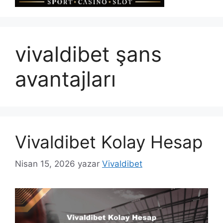
vivaldibet şans
avantajları
Vivaldibet Kolay Hesap
Nisan 15, 2026
yazar
Vivaldibet