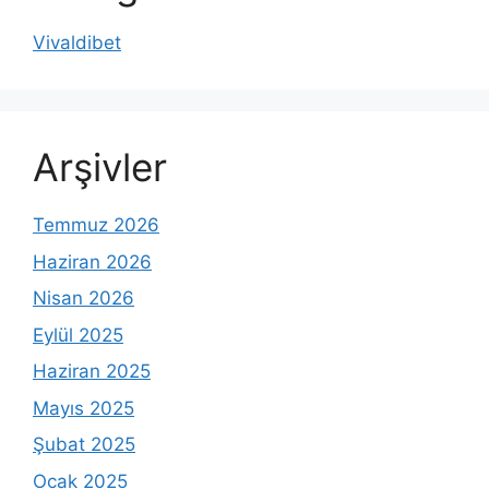
Vivaldibet
Arşivler
Temmuz 2026
Haziran 2026
Nisan 2026
Eylül 2025
Haziran 2025
Mayıs 2025
Şubat 2025
Ocak 2025