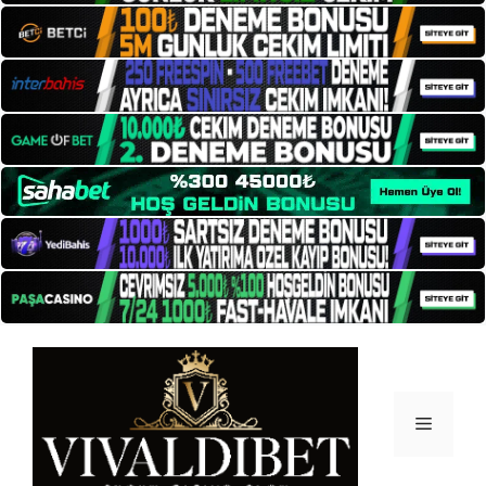
İçeriğe
atla
Menü