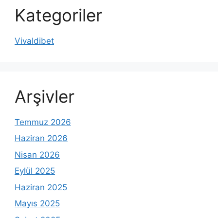
Kategoriler
Vivaldibet
Arşivler
Temmuz 2026
Haziran 2026
Nisan 2026
Eylül 2025
Haziran 2025
Mayıs 2025