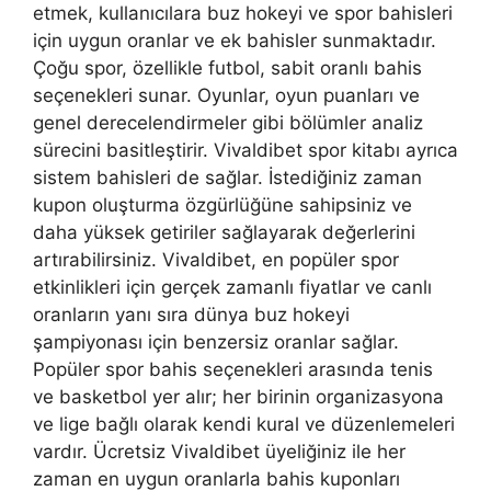
etmek, kullanıcılara buz hokeyi ve spor bahisleri
için uygun oranlar ve ek bahisler sunmaktadır.
Çoğu spor, özellikle futbol, ​​sabit oranlı bahis
seçenekleri sunar. Oyunlar, oyun puanları ve
genel derecelendirmeler gibi bölümler analiz
sürecini basitleştirir. Vivaldibet spor kitabı ayrıca
sistem bahisleri de sağlar. İstediğiniz zaman
kupon oluşturma özgürlüğüne sahipsiniz ve
daha yüksek getiriler sağlayarak değerlerini
artırabilirsiniz. Vivaldibet, en popüler spor
etkinlikleri için gerçek zamanlı fiyatlar ve canlı
oranların yanı sıra dünya buz hokeyi
şampiyonası için benzersiz oranlar sağlar.
Popüler spor bahis seçenekleri arasında tenis
ve basketbol yer alır; her birinin organizasyona
ve lige bağlı olarak kendi kural ve düzenlemeleri
vardır. Ücretsiz Vivaldibet üyeliğiniz ile her
zaman en uygun oranlarla bahis kuponları