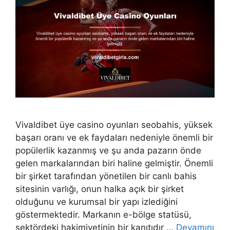
Vivaldibet üye casino oyunları seobahis, yüksek
başarı oranı ve ek faydaları nedeniyle önemli bir
popülerlik kazanmış ve şu anda pazarın önde
gelen markalarından biri haline gelmiştir. Önemli
bir şirket tarafından yönetilen bir canlı bahis
sitesinin varlığı, onun halka açık bir şirket
olduğunu ve kurumsal bir yapı izlediğini
göstermektedir. Markanın e-bölge statüsü,
sektördeki hakimiyetinin bir kanıtıdır …
Devamını