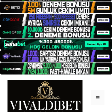
İçeriğe
atla
Menü