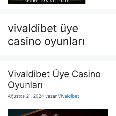
vivaldibet üye
casino oyunları
Vivaldibet Üye Casino
Oyunları
Ağustos 21, 2024
yazar
Vivaldibet