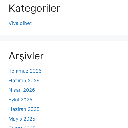
Kategoriler
Vivaldibet
Arşivler
Temmuz 2026
Haziran 2026
Nisan 2026
Eylül 2025
Haziran 2025
Mayıs 2025