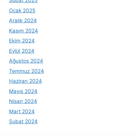
Şubat 2025
Ocak 2025
Aralık 2024
Kasım 2024
Ekim 2024
Eylül 2024
Ağustos 2024
Temmuz 2024
Haziran 2024
Mayıs 2024
Nisan 2024
Mart 2024
Şubat 2024