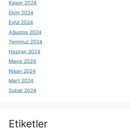
Kasım 2024
Ekim 2024
Eylül 2024
Ağustos 2024
Temmuz 2024
Haziran 2024
Mayıs 2024
Nisan 2024
Mart 2024
Şubat 2024
Etiketler