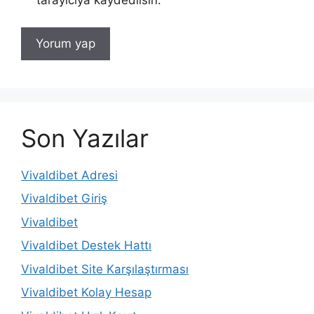
tarayıcıya kaydedilsin.
Son Yazılar
Vivaldibet Adresi
Vivaldibet Giriş
Vivaldibet
Vivaldibet Destek Hattı
Vivaldibet Site Karşılaştırması
Vivaldibet Kolay Hesap