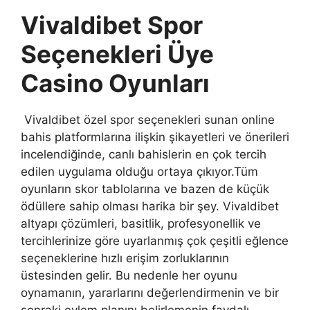
Vivaldibet Spor
Seçenekleri Üye
Casino Oyunları
Vivaldibet özel spor seçenekleri sunan online
bahis platformlarına ilişkin şikayetleri ve önerileri
incelendiğinde, canlı bahislerin en çok tercih
edilen uygulama olduğu ortaya çıkıyor.Tüm
oyunların skor tablolarına ve bazen de küçük
ödüllere sahip olması harika bir şey. Vivaldibet
altyapı çözümleri, basitlik, profesyonellik ve
tercihlerinize göre uyarlanmış çok çeşitli eğlence
seçeneklerine hızlı erişim zorluklarının
üstesinden gelir. Bu nedenle her oyunu
oynamanın, yararlarını değerlendirmenin ve bir
sonraki eylem planını belirlemenin faydalı