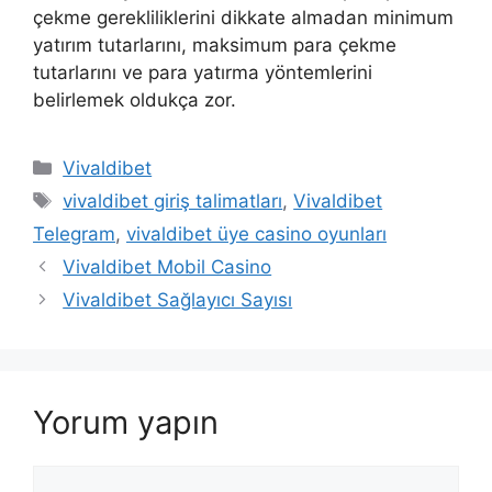
çekme gerekliliklerini dikkate almadan minimum
yatırım tutarlarını, maksimum para çekme
tutarlarını ve para yatırma yöntemlerini
belirlemek oldukça zor.
Kategoriler
Vivaldibet
Etiketler
vivaldibet giriş talimatları
,
Vivaldibet
Telegram
,
vivaldibet üye casino oyunları
Vivaldibet Mobil Casino
Vivaldibet Sağlayıcı Sayısı
Yorum yapın
Yorum