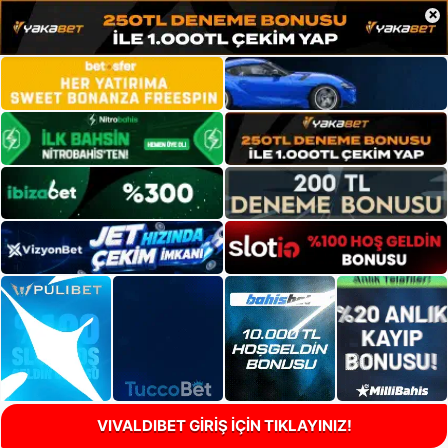
×
VIVALDIBET GİRİŞ İÇİN TIKLAYINIZ!