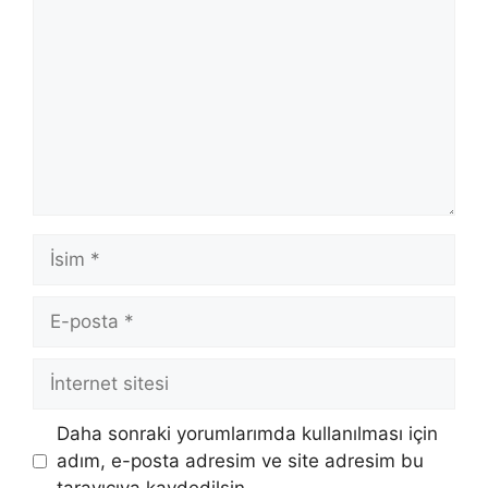
İsim
E-
posta
İnternet
sitesi
Daha sonraki yorumlarımda kullanılması için
adım, e-posta adresim ve site adresim bu