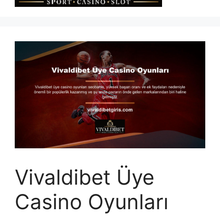
Vivaldibet Üye
Casino Oyunları