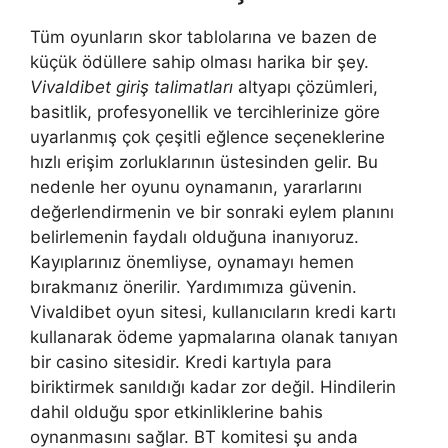
Tüm oyunların skor tablolarına ve bazen de
küçük ödüllere sahip olması harika bir şey.
Vivaldibet giriş talimatları
altyapı çözümleri,
basitlik, profesyonellik ve tercihlerinize göre
uyarlanmış çok çeşitli eğlence seçeneklerine
hızlı erişim zorluklarının üstesinden gelir. Bu
nedenle her oyunu oynamanın, yararlarını
değerlendirmenin ve bir sonraki eylem planını
belirlemenin faydalı olduğuna inanıyoruz.
Kayıplarınız önemliyse, oynamayı hemen
bırakmanız önerilir. Yardımımıza güvenin.
Vivaldibet oyun sitesi, kullanıcıların kredi kartı
kullanarak ödeme yapmalarına olanak tanıyan
bir casino sitesidir. Kredi kartıyla para
biriktirmek sanıldığı kadar zor değil. Hindilerin
dahil olduğu spor etkinliklerine bahis
oynanmasını sağlar. BT komitesi şu anda