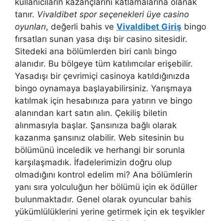
kullanıcıların kazançlarını katlamalarına olanak
tanır.
Vivaldibet spor seçenekleri üye casino
oyunları
, değerli bahis ve
Vivaldibet Giriş
bingo
fırsatları sunan yasa dışı bir casino sitesidir.
Sitedeki ana bölümlerden biri canlı bingo
alanıdır. Bu bölgeye tüm katılımcılar erişebilir.
Yasadışı bir çevrimiçi casinoya katıldığınızda
bingo oynamaya başlayabilirsiniz. Yarışmaya
katılmak için hesabınıza para yatırın ve bingo
alanından kart satın alın. Çekiliş biletin
alınmasıyla başlar. Şansınıza bağlı olarak
kazanma şansınız olabilir. Web sitesinin bu
bölümünü inceledik ve herhangi bir sorunla
karşılaşmadık. İfadelerimizin doğru olup
olmadığını kontrol edelim mi? Ana bölümlerin
yanı sıra yolculuğun her bölümü için ek ödüller
bulunmaktadır. Genel olarak oyuncular bahis
yükümlülüklerini yerine getirmek için ek teşvikler