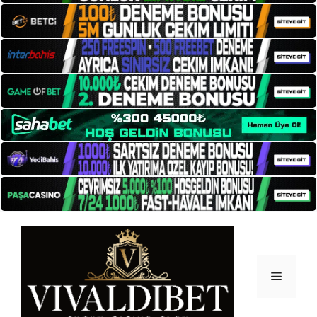
İçeriğe
atla
Menü