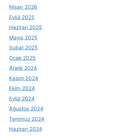
Nisan 2026
Eylül 2025
Haziran 2025
Mayıs 2025
Şubat 2025
Ocak 2025
Aralık 2024
Kasım 2024
Ekim 2024
Eylül 2024
Ağustos 2024
Temmuz 2024
Haziran 2024