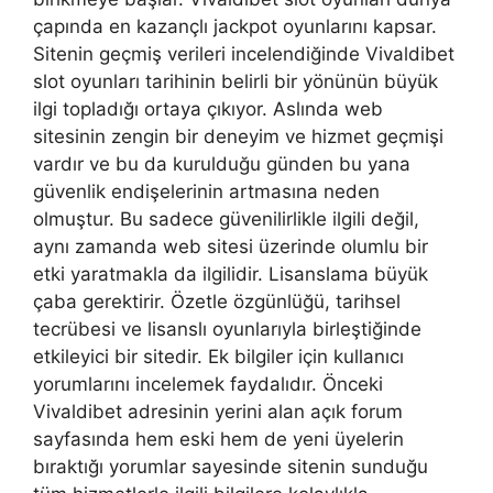
çapında en kazançlı jackpot oyunlarını kapsar.
Sitenin geçmiş verileri incelendiğinde Vivaldibet
slot oyunları tarihinin belirli bir yönünün büyük
ilgi topladığı ortaya çıkıyor. Aslında web
sitesinin zengin bir deneyim ve hizmet geçmişi
vardır ve bu da kurulduğu günden bu yana
güvenlik endişelerinin artmasına neden
olmuştur. Bu sadece güvenilirlikle ilgili değil,
aynı zamanda web sitesi üzerinde olumlu bir
etki yaratmakla da ilgilidir. Lisanslama büyük
çaba gerektirir. Özetle özgünlüğü, tarihsel
tecrübesi ve lisanslı oyunlarıyla birleştiğinde
etkileyici bir sitedir. Ek bilgiler için kullanıcı
yorumlarını incelemek faydalıdır. Önceki
Vivaldibet adresinin yerini alan açık forum
sayfasında hem eski hem de yeni üyelerin
bıraktığı yorumlar sayesinde sitenin sunduğu