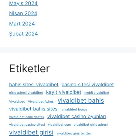
Mayıs 2024
Nisan 2024
Mart 2024
Şubat 2024
Etiketler
bahis sitesi vivaldibet
casino sitesi vivaldibet
kayit vivaldibet
giris adresi vivaldibet
mobil vivaldibet
vivaldibet bahis
Vivaldibet
Vivaldibet Adresi
vivaldibet bahis sitesi
vivaldibet bonus
vivaldibet casino oyunları
vivaldibet canlı destek
vivaldibet casino sitesi
vivaldibet com
vivaldibet giris adresi
vivaldibet girisi
vivaldibet giris twitter