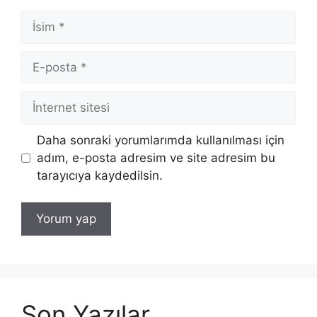
İsim
E-
posta
İnternet
sitesi
Daha sonraki yorumlarımda kullanılması için
adım, e-posta adresim ve site adresim bu
tarayıcıya kaydedilsin.
Son Yazılar