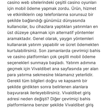
casino web sitelerindeki çeşitli casino oyunları
için mobil ödeme yapmak zordu. Ürün, hizmet
ve etkinliklerin cep telefonlarına sorunsuz bir
şekilde bağlandığı günümüz dünyasında
kullanıcılar, bu cihazlara yaptıkları yatırımları en
üst düzeye çıkarmak için alternatif yöntemler
aramaktadır. Genel olarak, yaygın yöntemleri
kullanarak yatırım yapabilir ve ücret ödemekten
kurtulabilirsiniz. Son zamanlarda çevrimiçi bahis
ve casino platformları çok çeşitli mobil ödeme
seçenekleri sunmaya başladı. Yatırım adımına
geçmek için Vivaldibet ana sayfasında yer alan
para yatırma sekmesine tıklamanız yeterlidir.
Gerekli tüm bilgileri doğru ve kapsamlı bir
şekilde girdikten sonra belirlenen alanlara
başvurarak ilerleyebilirsiniz. Vivaldibet giriş
adresi neden değişti? Diğer çevrimiçi bahis
platformlarına benzer şekilde Vivaldibet giriş