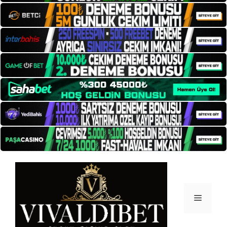
İçeriğe
atla
Menü