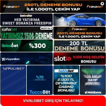
×
VIVALDIBET GİRİŞ İÇİN TIKLAYINIZ!