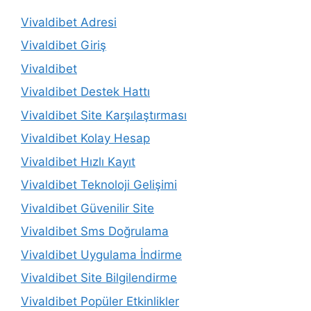
Vivaldibet Adresi
Vivaldibet Giriş
Vivaldibet
Vivaldibet Destek Hattı
Vivaldibet Site Karşılaştırması
Vivaldibet Kolay Hesap
Vivaldibet Hızlı Kayıt
Vivaldibet Teknoloji Gelişimi
Vivaldibet Güvenilir Site
Vivaldibet Sms Doğrulama
Vivaldibet Uygulama İndirme
Vivaldibet Site Bilgilendirme
Vivaldibet Popüler Etkinlikler