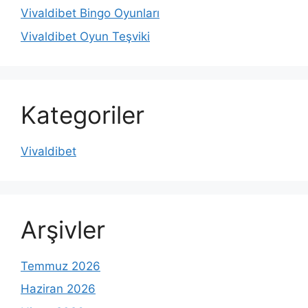
Vivaldibet Bingo Oyunları
Vivaldibet Oyun Teşviki
Kategoriler
Vivaldibet
Arşivler
Temmuz 2026
Haziran 2026