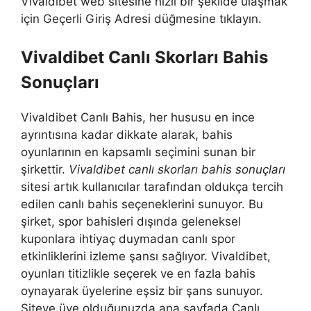
Vivaldibet web sitesine hızlı bir şekilde ulaşmak
için Geçerli Giriş Adresi düğmesine tıklayın.
Vivaldibet Canlı Skorları Bahis
Sonuçları
Vivaldibet Canlı Bahis, her hususu en ince
ayrıntısına kadar dikkate alarak, bahis
oyunlarının en kapsamlı seçimini sunan bir
şirkettir.
Vivaldibet canlı skorları bahis sonuçları
sitesi artık kullanıcılar tarafından oldukça tercih
edilen canlı bahis seçeneklerini sunuyor. Bu
şirket, spor bahisleri dışında geleneksel
kuponlara ihtiyaç duymadan canlı spor
etkinliklerini izleme şansı sağlıyor. Vivaldibet,
oyunları titizlikle seçerek ve en fazla bahis
oynayarak üyelerine eşsiz bir şans sunuyor.
Siteye üye olduğunuzda ana sayfada Canlı