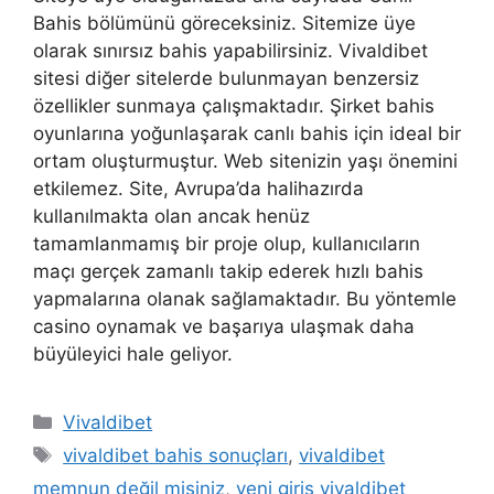
Bahis bölümünü göreceksiniz. Sitemize üye
olarak sınırsız bahis yapabilirsiniz. Vivaldibet
sitesi diğer sitelerde bulunmayan benzersiz
özellikler sunmaya çalışmaktadır. Şirket bahis
oyunlarına yoğunlaşarak canlı bahis için ideal bir
ortam oluşturmuştur. Web sitenizin yaşı önemini
etkilemez. Site, Avrupa’da halihazırda
kullanılmakta olan ancak henüz
tamamlanmamış bir proje olup, kullanıcıların
maçı gerçek zamanlı takip ederek hızlı bahis
yapmalarına olanak sağlamaktadır. Bu yöntemle
casino oynamak ve başarıya ulaşmak daha
büyüleyici hale geliyor.
Kategoriler
Vivaldibet
Etiketler
vivaldibet bahis sonuçları
,
vivaldibet
memnun değil misiniz
,
yeni giris vivaldibet