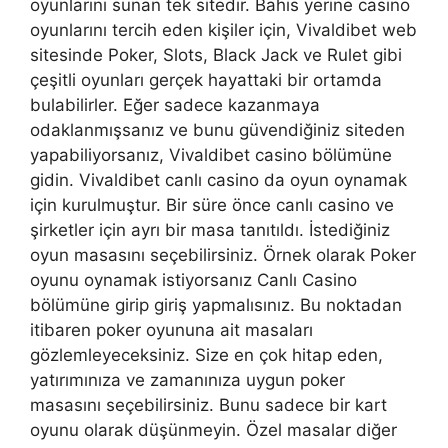
oyunlarını sunan tek sitedir. Bahis yerine casino
oyunlarını tercih eden kişiler için, Vivaldibet web
sitesinde Poker, Slots, Black Jack ve Rulet gibi
çeşitli oyunları gerçek hayattaki bir ortamda
bulabilirler. Eğer sadece kazanmaya
odaklanmışsanız ve bunu güvendiğiniz siteden
yapabiliyorsanız, Vivaldibet casino bölümüne
gidin. Vivaldibet canlı casino da oyun oynamak
için kurulmuştur. Bir süre önce canlı casino ve
şirketler için ayrı bir masa tanıtıldı. İstediğiniz
oyun masasını seçebilirsiniz. Örnek olarak Poker
oyunu oynamak istiyorsanız Canlı Casino
bölümüne girip giriş yapmalısınız. Bu noktadan
itibaren poker oyununa ait masaları
gözlemleyeceksiniz. Size en çok hitap eden,
yatırımınıza ve zamanınıza uygun poker
masasını seçebilirsiniz. Bunu sadece bir kart
oyunu olarak düşünmeyin. Özel masalar diğer