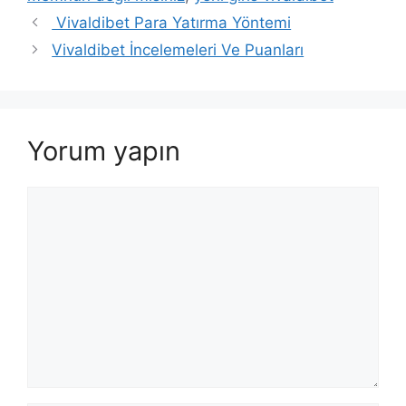
Vivaldibet Para Yatırma Yöntemi
Vivaldibet İncelemeleri Ve Puanları
Yorum yapın
Yorum