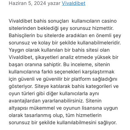
Haziran 5, 2024
yazar
Vivaldibet
Vivaldibet bahis sonuçları kullanıcıların casino
sitelerinden beklediği şey sorunsuz hizmettir.
Bahisçilerin bu sitelerde aradıkları en önemli şey
sorunsuz ve kolay bir şekilde kullanabilmeleridir.
Yaygın olarak kullanılan bir bahis sitesi olan
Vivaldibet, şikayetleri analiz etmede yüksek bir
başarı oranına sahiptir. Bu inceleme, sitenin
kullanıcılarına farklı seçenekleri karşılaştırmak
için güvenli ve güvenilir bir platform sağladığını
gösteriyor. Siteye katılarak bahis kategorileri ve
oyun türleri gibi diğer kullanıcılarla aynı
avantajlardan yararlanabilirsiniz. Sitenin
altyapısı mükemmel ve oyunun lisansına uygun
olarak tasarlanmış olup, tüm hizmetlerin
sorunsuz bir şekilde kullanılabilmesini sağlıyor.