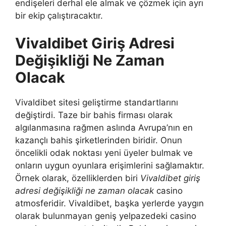
endişeleri derhal ele almak ve çözmek için ayrı
bir ekip çalıştıracaktır.
Vivaldibet Giriş Adresi
Değişikliği Ne Zaman
Olacak
Vivaldibet sitesi geliştirme standartlarını
değiştirdi. Taze bir bahis firması olarak
algılanmasına rağmen aslında Avrupa’nın en
kazançlı bahis şirketlerinden biridir. Onun
öncelikli odak noktası yeni üyeler bulmak ve
onların uygun oyunlara erişimlerini sağlamaktır.
Örnek olarak, özelliklerden biri
Vivaldibet giriş
adresi değişikliği ne zaman olacak
casino
atmosferidir. Vivaldibet, başka yerlerde yaygın
olarak bulunmayan geniş yelpazedeki casino