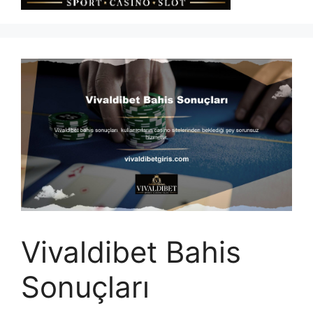
Vivaldibet Bahis
Sonuçları